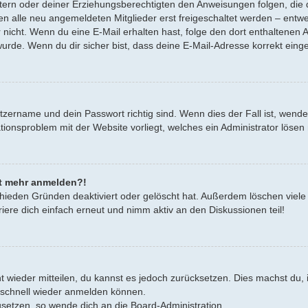
Eltern oder deiner Erziehungsberechtigten den Anweisungen folgen, die d
en alle neu angemeldeten Mitglieder erst freigeschaltet werden – entwe
oder nicht. Wenn du eine E-Mail erhalten hast, folge den dort enthalten
urde. Wenn du dir sicher bist, dass deine E-Mail-Adresse korrekt eing
tzername und dein Passwort richtig sind. Wenn dies der Fall ist, wend
rationsproblem mit der Website vorliegt, welches ein Administrator lösen
cht mehr anmelden?!
hieden Gründen deaktiviert oder gelöscht hat. Außerdem löschen viele 
ere dich einfach erneut und nimm aktiv an den Diskussionen teil!
cht wieder mitteilen, du kannst es jedoch zurücksetzen. Dies machst d
h schnell wieder anmelden können.
zusetzen, so wende dich an die Board-Administration.