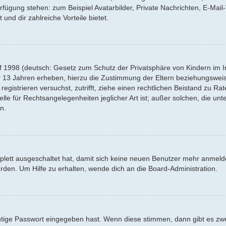
Verfügung stehen: zum Beispiel Avatarbilder, Private Nachrichten, E-Mai
 und dir zahlreiche Vorteile bietet.
f 1998 (deutsch: Gesetz zum Schutz der Privatsphäre von Kindern im Int
r 13 Jahren erheben, hierzu die Zustimmung der Eltern beziehungswei
 registrieren versuchst, zutrifft, ziehe einen rechtlichen Beistand zu R
lle für Rechtsangelegenheiten jeglicher Art ist; außer solchen, die un
n.
mplett ausgeschaltet hat, damit sich keine neuen Benutzer mehr anmel
rden. Um Hilfe zu erhalten, wende dich an die Board-Administration.
htige Passwort eingegeben hast. Wenn diese stimmen, dann gibt es z