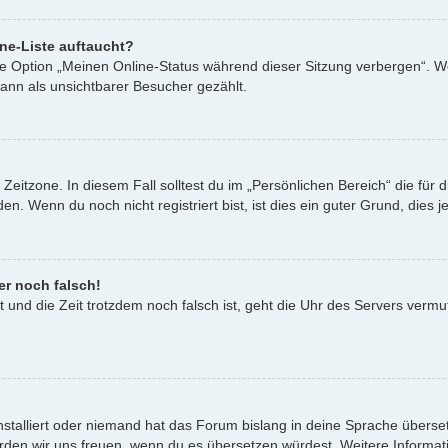
ne-Liste auftaucht?
ine Option „Meinen Online-Status während dieser Sitzung verbergen“. W
ann als unsichtbarer Besucher gezählt.
Zeitzone. In diesem Fall solltest du im „Persönlichen Bereich“ die für d
. Wenn du noch nicht registriert bist, ist dies ein guter Grund, dies je
er noch falsch!
st und die Zeit trotzdem noch falsch ist, geht die Uhr des Servers vermu
nstalliert oder niemand hat das Forum bislang in deine Sprache überset
t, würden wir uns freuen, wenn du es übersetzen würdest. Weitere Infor