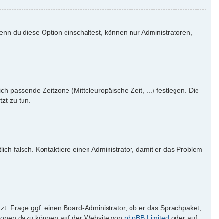
enn du diese Option einschaltest, können nur Administratoren,
ich passende Zeitzone (Mitteleuropäische Zeit, ...) festlegen. Die
tzt zu tun.
tlich falsch. Kontaktiere einen Administrator, damit er das Problem
zt. Frage ggf. einen Board-Administrator, ob er das Sprachpaket,
mationen dazu können auf der Website von
phpBB Limited
oder auf