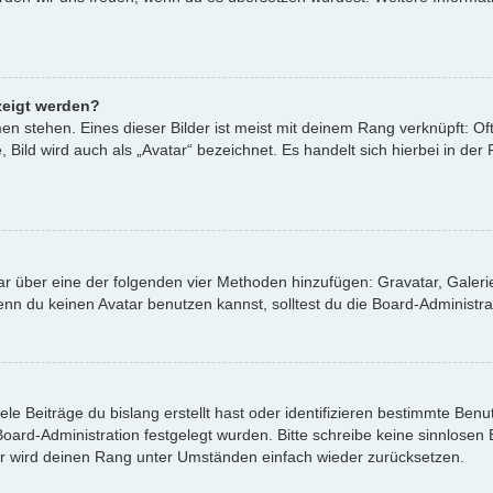
zeigt werden?
n stehen. Eines dieser Bilder ist meist mit deinem Rang verknüpft: Oft
ild wird auch als „Avatar“ bezeichnet. Es handelt sich hierbei in der
atar über eine der folgenden vier Methoden hinzufügen: Gravatar, Gale
 du keinen Avatar benutzen kannst, solltest du die Board-Administrat
le Beiträge du bislang erstellt hast oder identifizieren bestimmte Be
 Board-Administration festgelegt wurden. Bitte schreibe keine sinnlos
or wird deinen Rang unter Umständen einfach wieder zurücksetzen.