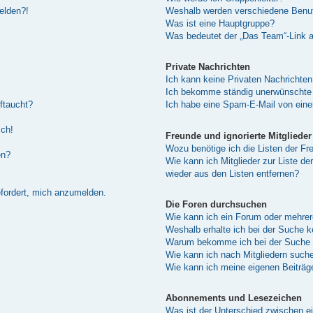
melden?!
Weshalb werden verschiedene Benutz
Was ist eine Hauptgruppe?
Was bedeutet der „Das Team“-Link au
Private Nachrichten
Ich kann keine Privaten Nachrichten
Ich bekomme ständig unerwünschte 
ftaucht?
Ich habe eine Spam-E-Mail von eine
sch!
Freunde und ignorierte Mitglieder
Wozu benötige ich die Listen der Fre
en?
Wie kann ich Mitglieder zur Liste de
wieder aus den Listen entfernen?
efordert, mich anzumelden.
Die Foren durchsuchen
Wie kann ich ein Forum oder mehre
Weshalb erhalte ich bei der Suche 
Warum bekomme ich bei der Suche e
Wie kann ich nach Mitgliedern such
Wie kann ich meine eigenen Beiträ
Abonnements und Lesezeichen
Was ist der Unterschied zwischen 