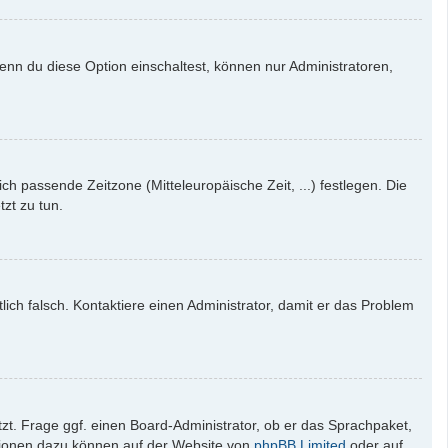
enn du diese Option einschaltest, können nur Administratoren,
ich passende Zeitzone (Mitteleuropäische Zeit, ...) festlegen. Die
tzt zu tun.
tlich falsch. Kontaktiere einen Administrator, damit er das Problem
zt. Frage ggf. einen Board-Administrator, ob er das Sprachpaket,
mationen dazu können auf der Website von
phpBB Limited
oder auf