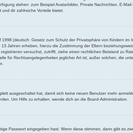
Verfügung stehen: zum Beispiel Avatarbilder, Private Nachrichten, E-Mai
 und dir zahlreiche Vorteile bietet.
f 1998 (deutsch: Gesetz zum Schutz der Privatsphäre von Kindern im Int
r 13 Jahren erheben, hierzu die Zustimmung der Eltern beziehungswei
 registrieren versuchst, zutrifft, ziehe einen rechtlichen Beistand zu R
lle für Rechtsangelegenheiten jeglicher Art ist; außer solchen, die un
n.
mplett ausgeschaltet hat, damit sich keine neuen Benutzer mehr anmel
rden. Um Hilfe zu erhalten, wende dich an die Board-Administration.
htige Passwort eingegeben hast. Wenn diese stimmen, dann gibt es z