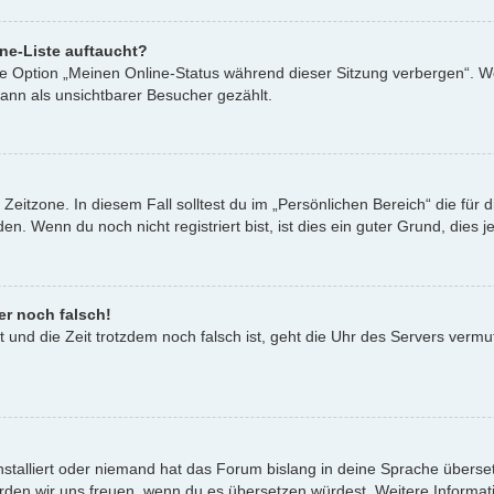
ne-Liste auftaucht?
ine Option „Meinen Online-Status während dieser Sitzung verbergen“. W
ann als unsichtbarer Besucher gezählt.
Zeitzone. In diesem Fall solltest du im „Persönlichen Bereich“ die für d
. Wenn du noch nicht registriert bist, ist dies ein guter Grund, dies je
er noch falsch!
st und die Zeit trotzdem noch falsch ist, geht die Uhr des Servers vermu
nstalliert oder niemand hat das Forum bislang in deine Sprache überset
t, würden wir uns freuen, wenn du es übersetzen würdest. Weitere Infor