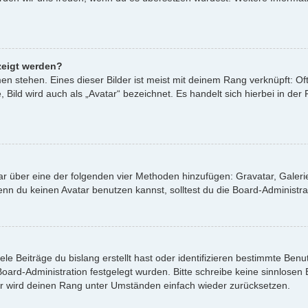
zeigt werden?
n stehen. Eines dieser Bilder ist meist mit deinem Rang verknüpft: Oft
ild wird auch als „Avatar“ bezeichnet. Es handelt sich hierbei in der
atar über eine der folgenden vier Methoden hinzufügen: Gravatar, Gale
 du keinen Avatar benutzen kannst, solltest du die Board-Administrat
le Beiträge du bislang erstellt hast oder identifizieren bestimmte Be
 Board-Administration festgelegt wurden. Bitte schreibe keine sinnlos
or wird deinen Rang unter Umständen einfach wieder zurücksetzen.