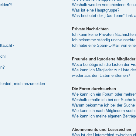
melden?!
Weshalb werden verschiedene Benutz
Was ist eine Hauptgruppe?
Was bedeutet der „Das Team“-Link au
Private Nachrichten
Ich kann keine Privaten Nachrichten
Ich bekomme ständig unerwünschte 
ftaucht?
Ich habe eine Spam-E-Mail von eine
sch!
Freunde und ignorierte Mitglieder
Wozu benötige ich die Listen der Fre
en?
Wie kann ich Mitglieder zur Liste de
wieder aus den Listen entfernen?
efordert, mich anzumelden.
Die Foren durchsuchen
Wie kann ich ein Forum oder mehre
Weshalb erhalte ich bei der Suche 
Warum bekomme ich bei der Suche e
Wie kann ich nach Mitgliedern such
Wie kann ich meine eigenen Beiträ
Abonnements und Lesezeichen
Was ist der Unterschied zwischen 