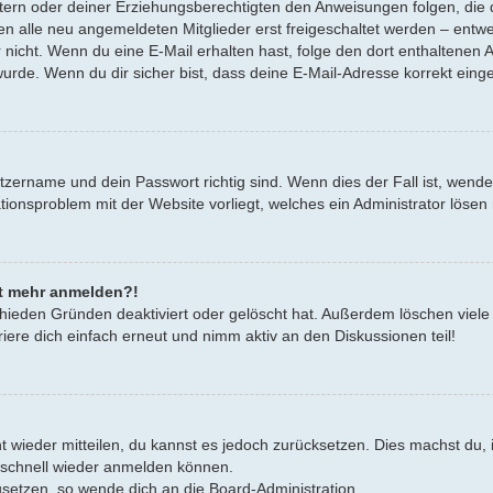
Eltern oder deiner Erziehungsberechtigten den Anweisungen folgen, die d
en alle neu angemeldeten Mitglieder erst freigeschaltet werden – entwe
oder nicht. Wenn du eine E-Mail erhalten hast, folge den dort enthalten
urde. Wenn du dir sicher bist, dass deine E-Mail-Adresse korrekt eing
tzername und dein Passwort richtig sind. Wenn dies der Fall ist, wend
rationsproblem mit der Website vorliegt, welches ein Administrator lösen
cht mehr anmelden?!
hieden Gründen deaktiviert oder gelöscht hat. Außerdem löschen viele 
ere dich einfach erneut und nimm aktiv an den Diskussionen teil!
cht wieder mitteilen, du kannst es jedoch zurücksetzen. Dies machst d
h schnell wieder anmelden können.
zusetzen, so wende dich an die Board-Administration.