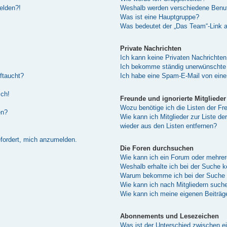
melden?!
Weshalb werden verschiedene Benutz
Was ist eine Hauptgruppe?
Was bedeutet der „Das Team“-Link au
Private Nachrichten
Ich kann keine Privaten Nachrichten
Ich bekomme ständig unerwünschte 
ftaucht?
Ich habe eine Spam-E-Mail von eine
sch!
Freunde und ignorierte Mitglieder
Wozu benötige ich die Listen der Fre
en?
Wie kann ich Mitglieder zur Liste de
wieder aus den Listen entfernen?
efordert, mich anzumelden.
Die Foren durchsuchen
Wie kann ich ein Forum oder mehre
Weshalb erhalte ich bei der Suche 
Warum bekomme ich bei der Suche e
Wie kann ich nach Mitgliedern such
Wie kann ich meine eigenen Beiträ
Abonnements und Lesezeichen
Was ist der Unterschied zwischen 