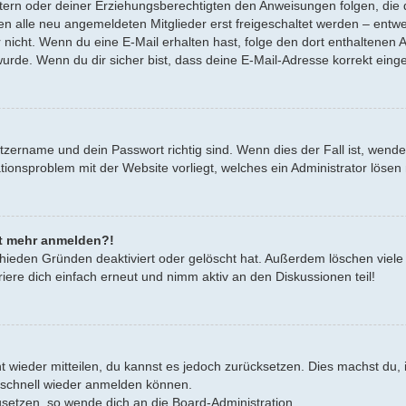
Eltern oder deiner Erziehungsberechtigten den Anweisungen folgen, die d
en alle neu angemeldeten Mitglieder erst freigeschaltet werden – entwe
oder nicht. Wenn du eine E-Mail erhalten hast, folge den dort enthalten
urde. Wenn du dir sicher bist, dass deine E-Mail-Adresse korrekt eing
tzername und dein Passwort richtig sind. Wenn dies der Fall ist, wend
rationsproblem mit der Website vorliegt, welches ein Administrator lösen
cht mehr anmelden?!
hieden Gründen deaktiviert oder gelöscht hat. Außerdem löschen viele 
ere dich einfach erneut und nimm aktiv an den Diskussionen teil!
cht wieder mitteilen, du kannst es jedoch zurücksetzen. Dies machst d
h schnell wieder anmelden können.
zusetzen, so wende dich an die Board-Administration.