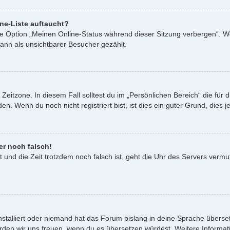
ne-Liste auftaucht?
ine Option „Meinen Online-Status während dieser Sitzung verbergen“. W
ann als unsichtbarer Besucher gezählt.
Zeitzone. In diesem Fall solltest du im „Persönlichen Bereich“ die für d
. Wenn du noch nicht registriert bist, ist dies ein guter Grund, dies je
er noch falsch!
st und die Zeit trotzdem noch falsch ist, geht die Uhr des Servers vermu
nstalliert oder niemand hat das Forum bislang in deine Sprache überset
t, würden wir uns freuen, wenn du es übersetzen würdest. Weitere Infor