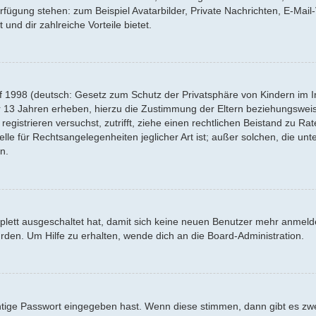
Verfügung stehen: zum Beispiel Avatarbilder, Private Nachrichten, E-Mai
 und dir zahlreiche Vorteile bietet.
f 1998 (deutsch: Gesetz zum Schutz der Privatsphäre von Kindern im Int
r 13 Jahren erheben, hierzu die Zustimmung der Eltern beziehungswei
 registrieren versuchst, zutrifft, ziehe einen rechtlichen Beistand zu R
lle für Rechtsangelegenheiten jeglicher Art ist; außer solchen, die un
n.
mplett ausgeschaltet hat, damit sich keine neuen Benutzer mehr anmel
rden. Um Hilfe zu erhalten, wende dich an die Board-Administration.
htige Passwort eingegeben hast. Wenn diese stimmen, dann gibt es z