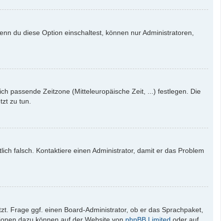
enn du diese Option einschaltest, können nur Administratoren,
ich passende Zeitzone (Mitteleuropäische Zeit, ...) festlegen. Die
tzt zu tun.
tlich falsch. Kontaktiere einen Administrator, damit er das Problem
zt. Frage ggf. einen Board-Administrator, ob er das Sprachpaket,
mationen dazu können auf der Website von
phpBB Limited
oder auf