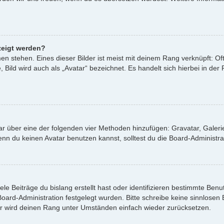
zeigt werden?
n stehen. Eines dieser Bilder ist meist mit deinem Rang verknüpft: Oft
ild wird auch als „Avatar“ bezeichnet. Es handelt sich hierbei in der
atar über eine der folgenden vier Methoden hinzufügen: Gravatar, Gale
 du keinen Avatar benutzen kannst, solltest du die Board-Administrat
le Beiträge du bislang erstellt hast oder identifizieren bestimmte Be
 Board-Administration festgelegt wurden. Bitte schreibe keine sinnlos
or wird deinen Rang unter Umständen einfach wieder zurücksetzen.