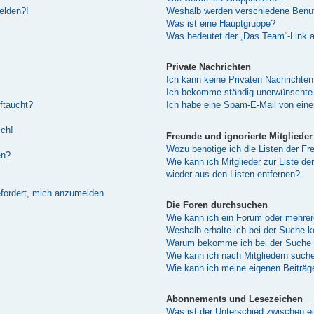
melden?!
Weshalb werden verschiedene Benutz
Was ist eine Hauptgruppe?
Was bedeutet der „Das Team“-Link au
Private Nachrichten
Ich kann keine Privaten Nachrichten
Ich bekomme ständig unerwünschte 
ftaucht?
Ich habe eine Spam-E-Mail von eine
sch!
Freunde und ignorierte Mitglieder
Wozu benötige ich die Listen der Fre
en?
Wie kann ich Mitglieder zur Liste de
wieder aus den Listen entfernen?
efordert, mich anzumelden.
Die Foren durchsuchen
Wie kann ich ein Forum oder mehre
Weshalb erhalte ich bei der Suche 
Warum bekomme ich bei der Suche e
Wie kann ich nach Mitgliedern such
Wie kann ich meine eigenen Beiträ
Abonnements und Lesezeichen
Was ist der Unterschied zwischen 