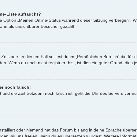
ne-Liste auftaucht?
ine Option „Meinen Online-Status während dieser Sitzung verbergen“. W
ann als unsichtbarer Besucher gezählt.
Zeitzone. In diesem Fall solltest du im „Persönlichen Bereich“ die für d
. Wenn du noch nicht registriert bist, ist dies ein guter Grund, dies je
er noch falsch!
st und die Zeit trotzdem noch falsch ist, geht die Uhr des Servers vermu
nstalliert oder niemand hat das Forum bislang in deine Sprache überset
t, würden wir uns freuen, wenn du es übersetzen würdest. Weitere Infor