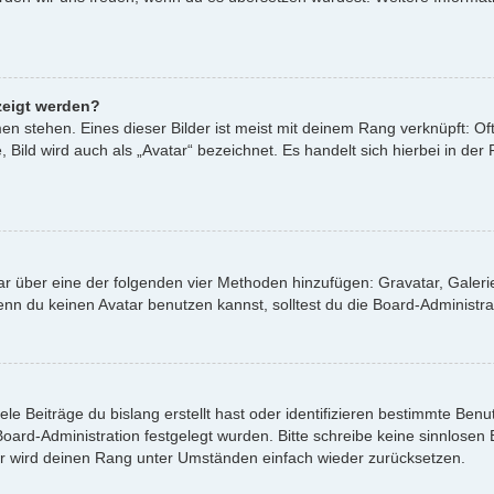
zeigt werden?
n stehen. Eines dieser Bilder ist meist mit deinem Rang verknüpft: Oft
ild wird auch als „Avatar“ bezeichnet. Es handelt sich hierbei in der
atar über eine der folgenden vier Methoden hinzufügen: Gravatar, Gale
 du keinen Avatar benutzen kannst, solltest du die Board-Administrat
le Beiträge du bislang erstellt hast oder identifizieren bestimmte Be
 Board-Administration festgelegt wurden. Bitte schreibe keine sinnlos
or wird deinen Rang unter Umständen einfach wieder zurücksetzen.