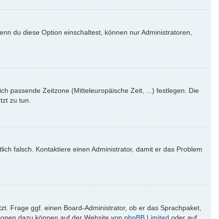
enn du diese Option einschaltest, können nur Administratoren,
ich passende Zeitzone (Mitteleuropäische Zeit, ...) festlegen. Die
tzt zu tun.
tlich falsch. Kontaktiere einen Administrator, damit er das Problem
zt. Frage ggf. einen Board-Administrator, ob er das Sprachpaket,
mationen dazu können auf der Website von
phpBB Limited
oder auf