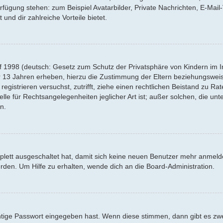
Verfügung stehen: zum Beispiel Avatarbilder, Private Nachrichten, E-Mai
 und dir zahlreiche Vorteile bietet.
f 1998 (deutsch: Gesetz zum Schutz der Privatsphäre von Kindern im Int
r 13 Jahren erheben, hierzu die Zustimmung der Eltern beziehungswei
 registrieren versuchst, zutrifft, ziehe einen rechtlichen Beistand zu R
lle für Rechtsangelegenheiten jeglicher Art ist; außer solchen, die un
n.
mplett ausgeschaltet hat, damit sich keine neuen Benutzer mehr anmel
rden. Um Hilfe zu erhalten, wende dich an die Board-Administration.
htige Passwort eingegeben hast. Wenn diese stimmen, dann gibt es z