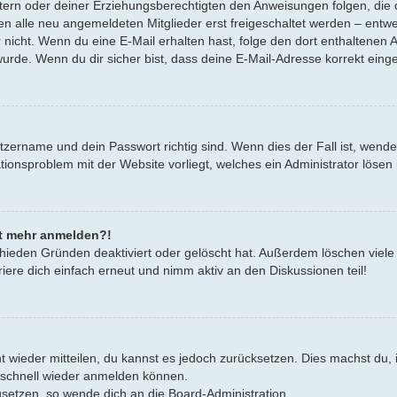
Eltern oder deiner Erziehungsberechtigten den Anweisungen folgen, die d
en alle neu angemeldeten Mitglieder erst freigeschaltet werden – entwe
oder nicht. Wenn du eine E-Mail erhalten hast, folge den dort enthalten
urde. Wenn du dir sicher bist, dass deine E-Mail-Adresse korrekt eing
tzername und dein Passwort richtig sind. Wenn dies der Fall ist, wend
rationsproblem mit der Website vorliegt, welches ein Administrator lösen
cht mehr anmelden?!
hieden Gründen deaktiviert oder gelöscht hat. Außerdem löschen viele 
ere dich einfach erneut und nimm aktiv an den Diskussionen teil!
cht wieder mitteilen, du kannst es jedoch zurücksetzen. Dies machst d
h schnell wieder anmelden können.
zusetzen, so wende dich an die Board-Administration.