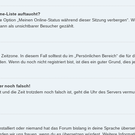
ne-Liste auftaucht?
ine Option „Meinen Online-Status während dieser Sitzung verbergen“. W
ann als unsichtbarer Besucher gezählt.
Zeitzone. In diesem Fall solltest du im „Persönlichen Bereich“ die für d
. Wenn du noch nicht registriert bist, ist dies ein guter Grund, dies je
er noch falsch!
st und die Zeit trotzdem noch falsch ist, geht die Uhr des Servers vermu
nstalliert oder niemand hat das Forum bislang in deine Sprache überset
t, würden wir uns freuen, wenn du es übersetzen würdest. Weitere Infor