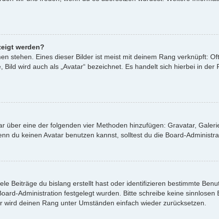
zeigt werden?
n stehen. Eines dieser Bilder ist meist mit deinem Rang verknüpft: Oft
ild wird auch als „Avatar“ bezeichnet. Es handelt sich hierbei in der
atar über eine der folgenden vier Methoden hinzufügen: Gravatar, Gale
 du keinen Avatar benutzen kannst, solltest du die Board-Administrat
le Beiträge du bislang erstellt hast oder identifizieren bestimmte Be
 Board-Administration festgelegt wurden. Bitte schreibe keine sinnlos
or wird deinen Rang unter Umständen einfach wieder zurücksetzen.