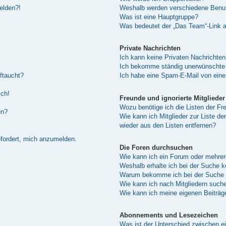
melden?!
Weshalb werden verschiedene Benutz
Was ist eine Hauptgruppe?
Was bedeutet der „Das Team“-Link au
Private Nachrichten
Ich kann keine Privaten Nachrichten
Ich bekomme ständig unerwünschte 
ftaucht?
Ich habe eine Spam-E-Mail von eine
sch!
Freunde und ignorierte Mitglieder
Wozu benötige ich die Listen der Fre
en?
Wie kann ich Mitglieder zur Liste de
wieder aus den Listen entfernen?
efordert, mich anzumelden.
Die Foren durchsuchen
Wie kann ich ein Forum oder mehre
Weshalb erhalte ich bei der Suche 
Warum bekomme ich bei der Suche e
Wie kann ich nach Mitgliedern such
Wie kann ich meine eigenen Beiträ
Abonnements und Lesezeichen
Was ist der Unterschied zwischen 