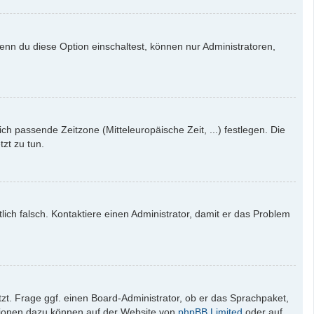
enn du diese Option einschaltest, können nur Administratoren,
ich passende Zeitzone (Mitteleuropäische Zeit, ...) festlegen. Die
tzt zu tun.
tlich falsch. Kontaktiere einen Administrator, damit er das Problem
zt. Frage ggf. einen Board-Administrator, ob er das Sprachpaket,
mationen dazu können auf der Website von
phpBB Limited
oder auf