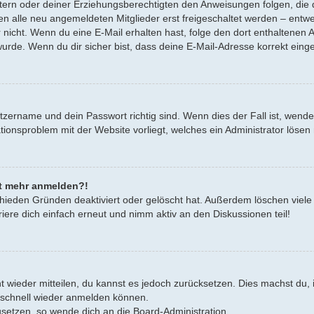
Eltern oder deiner Erziehungsberechtigten den Anweisungen folgen, die d
en alle neu angemeldeten Mitglieder erst freigeschaltet werden – entwe
oder nicht. Wenn du eine E-Mail erhalten hast, folge den dort enthalten
urde. Wenn du dir sicher bist, dass deine E-Mail-Adresse korrekt eing
tzername und dein Passwort richtig sind. Wenn dies der Fall ist, wend
rationsproblem mit der Website vorliegt, welches ein Administrator lösen
cht mehr anmelden?!
hieden Gründen deaktiviert oder gelöscht hat. Außerdem löschen viele 
ere dich einfach erneut und nimm aktiv an den Diskussionen teil!
cht wieder mitteilen, du kannst es jedoch zurücksetzen. Dies machst d
h schnell wieder anmelden können.
zusetzen, so wende dich an die Board-Administration.