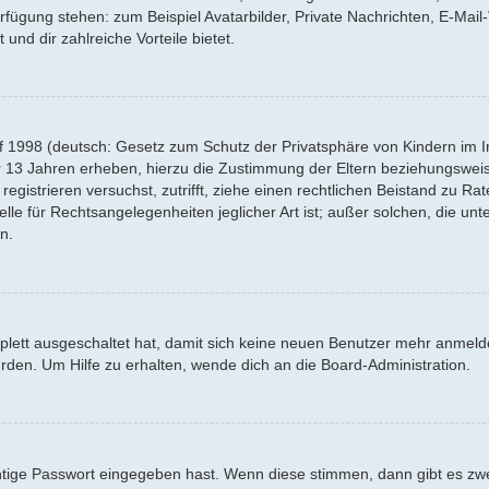
Verfügung stehen: zum Beispiel Avatarbilder, Private Nachrichten, E-Mai
 und dir zahlreiche Vorteile bietet.
f 1998 (deutsch: Gesetz zum Schutz der Privatsphäre von Kindern im Int
r 13 Jahren erheben, hierzu die Zustimmung der Eltern beziehungswei
 registrieren versuchst, zutrifft, ziehe einen rechtlichen Beistand zu R
lle für Rechtsangelegenheiten jeglicher Art ist; außer solchen, die un
n.
mplett ausgeschaltet hat, damit sich keine neuen Benutzer mehr anmel
rden. Um Hilfe zu erhalten, wende dich an die Board-Administration.
htige Passwort eingegeben hast. Wenn diese stimmen, dann gibt es z