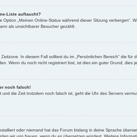
ne-Liste auftaucht?
ine Option „Meinen Online-Status während dieser Sitzung verbergen“. W
ann als unsichtbarer Besucher gezählt.
Zeitzone. In diesem Fall solltest du im „Persönlichen Bereich“ die für d
. Wenn du noch nicht registriert bist, ist dies ein guter Grund, dies je
er noch falsch!
st und die Zeit trotzdem noch falsch ist, geht die Uhr des Servers vermu
nstalliert oder niemand hat das Forum bislang in deine Sprache überset
t, würden wir uns freuen, wenn du es übersetzen würdest. Weitere Infor