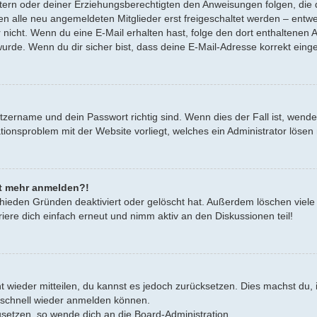
Eltern oder deiner Erziehungsberechtigten den Anweisungen folgen, die d
en alle neu angemeldeten Mitglieder erst freigeschaltet werden – entwe
oder nicht. Wenn du eine E-Mail erhalten hast, folge den dort enthalten
urde. Wenn du dir sicher bist, dass deine E-Mail-Adresse korrekt eing
tzername und dein Passwort richtig sind. Wenn dies der Fall ist, wend
rationsproblem mit der Website vorliegt, welches ein Administrator lösen
cht mehr anmelden?!
hieden Gründen deaktiviert oder gelöscht hat. Außerdem löschen viele 
ere dich einfach erneut und nimm aktiv an den Diskussionen teil!
cht wieder mitteilen, du kannst es jedoch zurücksetzen. Dies machst d
h schnell wieder anmelden können.
zusetzen, so wende dich an die Board-Administration.