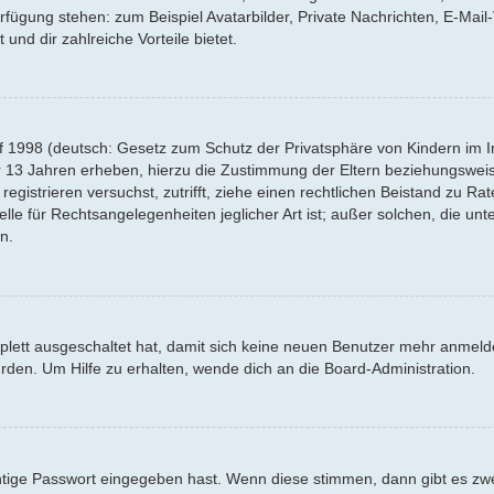
Verfügung stehen: zum Beispiel Avatarbilder, Private Nachrichten, E-Mai
 und dir zahlreiche Vorteile bietet.
f 1998 (deutsch: Gesetz zum Schutz der Privatsphäre von Kindern im Int
r 13 Jahren erheben, hierzu die Zustimmung der Eltern beziehungswei
 registrieren versuchst, zutrifft, ziehe einen rechtlichen Beistand zu R
lle für Rechtsangelegenheiten jeglicher Art ist; außer solchen, die un
n.
mplett ausgeschaltet hat, damit sich keine neuen Benutzer mehr anmel
rden. Um Hilfe zu erhalten, wende dich an die Board-Administration.
htige Passwort eingegeben hast. Wenn diese stimmen, dann gibt es z