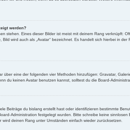
zeigt werden?
n stehen. Eines dieser Bilder ist meist mit deinem Rang verknüpft: Oft
ild wird auch als „Avatar“ bezeichnet. Es handelt sich hierbei in der
atar über eine der folgenden vier Methoden hinzufügen: Gravatar, Gale
 du keinen Avatar benutzen kannst, solltest du die Board-Administrat
le Beiträge du bislang erstellt hast oder identifizieren bestimmte Be
 Board-Administration festgelegt wurden. Bitte schreibe keine sinnlos
or wird deinen Rang unter Umständen einfach wieder zurücksetzen.