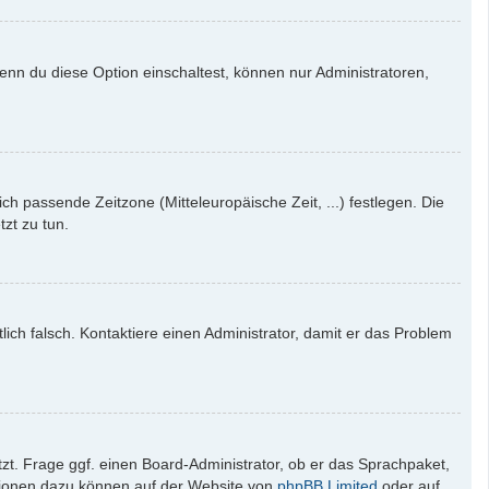
enn du diese Option einschaltest, können nur Administratoren,
ich passende Zeitzone (Mitteleuropäische Zeit, ...) festlegen. Die
tzt zu tun.
tlich falsch. Kontaktiere einen Administrator, damit er das Problem
zt. Frage ggf. einen Board-Administrator, ob er das Sprachpaket,
mationen dazu können auf der Website von
phpBB Limited
oder auf