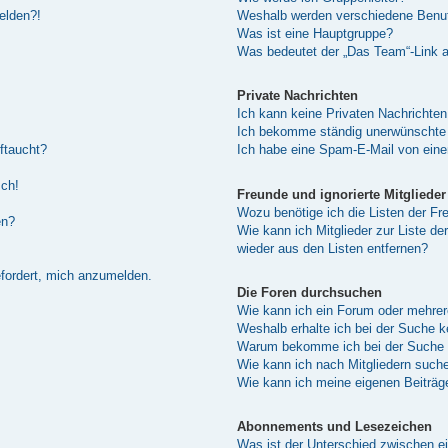
melden?!
Weshalb werden verschiedene Benutz
Was ist eine Hauptgruppe?
Was bedeutet der „Das Team“-Link au
Private Nachrichten
Ich kann keine Privaten Nachrichten
Ich bekomme ständig unerwünschte 
ftaucht?
Ich habe eine Spam-E-Mail von eine
sch!
Freunde und ignorierte Mitglieder
Wozu benötige ich die Listen der Fre
en?
Wie kann ich Mitglieder zur Liste de
wieder aus den Listen entfernen?
efordert, mich anzumelden.
Die Foren durchsuchen
Wie kann ich ein Forum oder mehre
Weshalb erhalte ich bei der Suche 
Warum bekomme ich bei der Suche e
Wie kann ich nach Mitgliedern such
Wie kann ich meine eigenen Beiträ
Abonnements und Lesezeichen
Was ist der Unterschied zwischen 