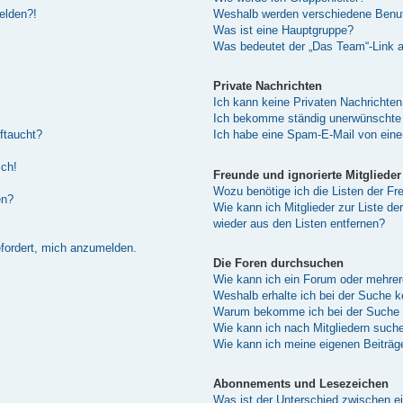
melden?!
Weshalb werden verschiedene Benutz
Was ist eine Hauptgruppe?
Was bedeutet der „Das Team“-Link au
Private Nachrichten
Ich kann keine Privaten Nachrichten
Ich bekomme ständig unerwünschte 
ftaucht?
Ich habe eine Spam-E-Mail von eine
sch!
Freunde und ignorierte Mitglieder
Wozu benötige ich die Listen der Fre
en?
Wie kann ich Mitglieder zur Liste de
wieder aus den Listen entfernen?
efordert, mich anzumelden.
Die Foren durchsuchen
Wie kann ich ein Forum oder mehre
Weshalb erhalte ich bei der Suche 
Warum bekomme ich bei der Suche e
Wie kann ich nach Mitgliedern such
Wie kann ich meine eigenen Beiträ
Abonnements und Lesezeichen
Was ist der Unterschied zwischen 