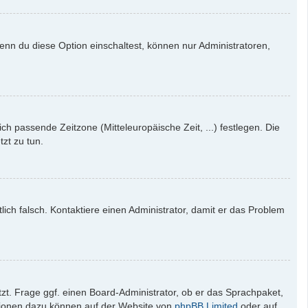
enn du diese Option einschaltest, können nur Administratoren,
ich passende Zeitzone (Mitteleuropäische Zeit, ...) festlegen. Die
tzt zu tun.
tlich falsch. Kontaktiere einen Administrator, damit er das Problem
zt. Frage ggf. einen Board-Administrator, ob er das Sprachpaket,
mationen dazu können auf der Website von
phpBB Limited
oder auf