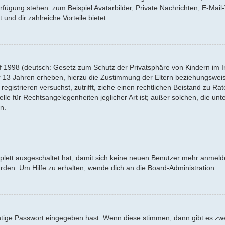
Verfügung stehen: zum Beispiel Avatarbilder, Private Nachrichten, E-Mai
 und dir zahlreiche Vorteile bietet.
f 1998 (deutsch: Gesetz zum Schutz der Privatsphäre von Kindern im Int
r 13 Jahren erheben, hierzu die Zustimmung der Eltern beziehungswei
 registrieren versuchst, zutrifft, ziehe einen rechtlichen Beistand zu R
lle für Rechtsangelegenheiten jeglicher Art ist; außer solchen, die un
n.
mplett ausgeschaltet hat, damit sich keine neuen Benutzer mehr anmel
rden. Um Hilfe zu erhalten, wende dich an die Board-Administration.
htige Passwort eingegeben hast. Wenn diese stimmen, dann gibt es z