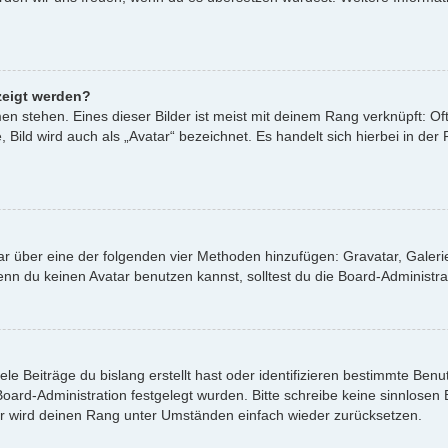
zeigt werden?
n stehen. Eines dieser Bilder ist meist mit deinem Rang verknüpft: Oft
ild wird auch als „Avatar“ bezeichnet. Es handelt sich hierbei in der
atar über eine der folgenden vier Methoden hinzufügen: Gravatar, Gale
 du keinen Avatar benutzen kannst, solltest du die Board-Administrat
le Beiträge du bislang erstellt hast oder identifizieren bestimmte Be
 Board-Administration festgelegt wurden. Bitte schreibe keine sinnlos
or wird deinen Rang unter Umständen einfach wieder zurücksetzen.