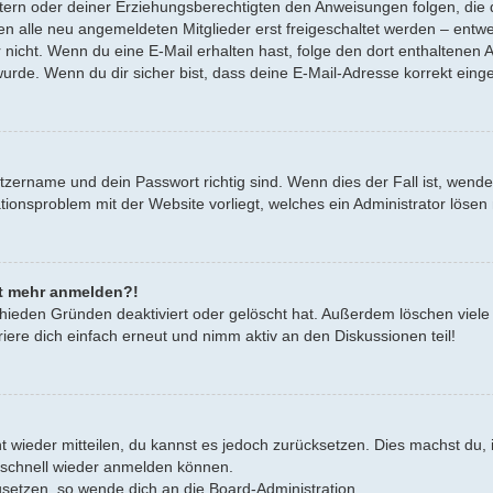
Eltern oder deiner Erziehungsberechtigten den Anweisungen folgen, die d
en alle neu angemeldeten Mitglieder erst freigeschaltet werden – entwe
oder nicht. Wenn du eine E-Mail erhalten hast, folge den dort enthalten
urde. Wenn du dir sicher bist, dass deine E-Mail-Adresse korrekt eing
tzername und dein Passwort richtig sind. Wenn dies der Fall ist, wend
rationsproblem mit der Website vorliegt, welches ein Administrator lösen
cht mehr anmelden?!
hieden Gründen deaktiviert oder gelöscht hat. Außerdem löschen viele 
ere dich einfach erneut und nimm aktiv an den Diskussionen teil!
cht wieder mitteilen, du kannst es jedoch zurücksetzen. Dies machst d
h schnell wieder anmelden können.
zusetzen, so wende dich an die Board-Administration.