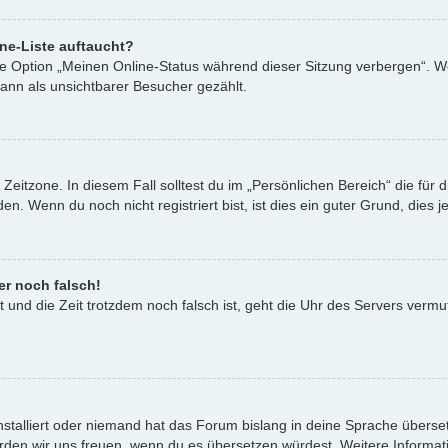
ne-Liste auftaucht?
ine Option „Meinen Online-Status während dieser Sitzung verbergen“. W
ann als unsichtbarer Besucher gezählt.
Zeitzone. In diesem Fall solltest du im „Persönlichen Bereich“ die für d
. Wenn du noch nicht registriert bist, ist dies ein guter Grund, dies je
er noch falsch!
st und die Zeit trotzdem noch falsch ist, geht die Uhr des Servers vermu
nstalliert oder niemand hat das Forum bislang in deine Sprache überset
t, würden wir uns freuen, wenn du es übersetzen würdest. Weitere Infor