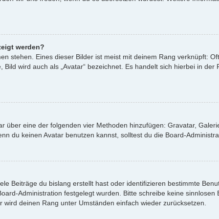
zeigt werden?
n stehen. Eines dieser Bilder ist meist mit deinem Rang verknüpft: Oft
ild wird auch als „Avatar“ bezeichnet. Es handelt sich hierbei in der
atar über eine der folgenden vier Methoden hinzufügen: Gravatar, Gale
 du keinen Avatar benutzen kannst, solltest du die Board-Administrat
le Beiträge du bislang erstellt hast oder identifizieren bestimmte Be
 Board-Administration festgelegt wurden. Bitte schreibe keine sinnlos
or wird deinen Rang unter Umständen einfach wieder zurücksetzen.