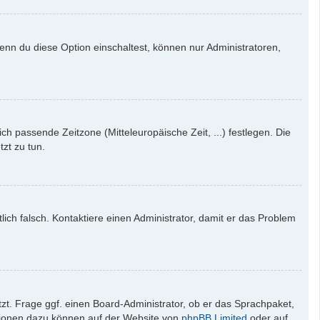
enn du diese Option einschaltest, können nur Administratoren,
ich passende Zeitzone (Mitteleuropäische Zeit, ...) festlegen. Die
tzt zu tun.
tlich falsch. Kontaktiere einen Administrator, damit er das Problem
zt. Frage ggf. einen Board-Administrator, ob er das Sprachpaket,
mationen dazu können auf der Website von
phpBB Limited
oder auf