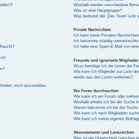
melden?!
Weshalb werden verschiedene Benutz
Was ist eine Hauptgruppe?
Was bedeutet der „Das Team“-Link au
Private Nachrichten
Ich kann keine Privaten Nachrichten
Ich bekomme ständig unerwünschte 
ftaucht?
Ich habe eine Spam-E-Mail von eine
sch!
Freunde und ignorierte Mitglieder
Wozu benötige ich die Listen der Fre
en?
Wie kann ich Mitglieder zur Liste de
wieder aus den Listen entfernen?
efordert, mich anzumelden.
Die Foren durchsuchen
Wie kann ich ein Forum oder mehre
Weshalb erhalte ich bei der Suche 
Warum bekomme ich bei der Suche e
Wie kann ich nach Mitgliedern such
Wie kann ich meine eigenen Beiträ
Abonnements und Lesezeichen
Was ist der Unterschied zwischen 