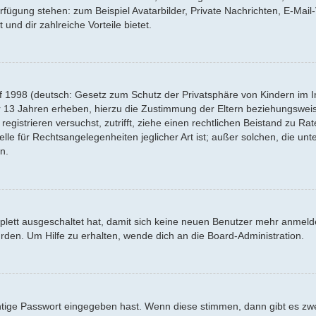
Verfügung stehen: zum Beispiel Avatarbilder, Private Nachrichten, E-Mai
 und dir zahlreiche Vorteile bietet.
f 1998 (deutsch: Gesetz zum Schutz der Privatsphäre von Kindern im Int
r 13 Jahren erheben, hierzu die Zustimmung der Eltern beziehungswei
 registrieren versuchst, zutrifft, ziehe einen rechtlichen Beistand zu R
lle für Rechtsangelegenheiten jeglicher Art ist; außer solchen, die un
n.
mplett ausgeschaltet hat, damit sich keine neuen Benutzer mehr anmel
rden. Um Hilfe zu erhalten, wende dich an die Board-Administration.
htige Passwort eingegeben hast. Wenn diese stimmen, dann gibt es z