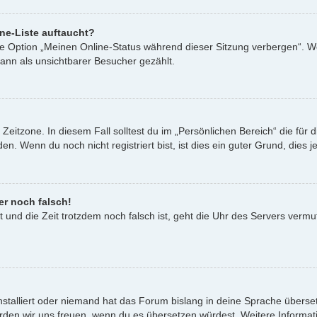
ne-Liste auftaucht?
ine Option „Meinen Online-Status während dieser Sitzung verbergen“. W
ann als unsichtbarer Besucher gezählt.
Zeitzone. In diesem Fall solltest du im „Persönlichen Bereich“ die für d
. Wenn du noch nicht registriert bist, ist dies ein guter Grund, dies je
er noch falsch!
st und die Zeit trotzdem noch falsch ist, geht die Uhr des Servers vermu
nstalliert oder niemand hat das Forum bislang in deine Sprache überset
t, würden wir uns freuen, wenn du es übersetzen würdest. Weitere Infor