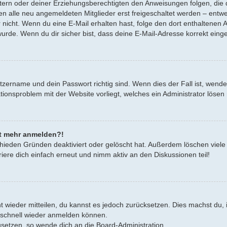
Eltern oder deiner Erziehungsberechtigten den Anweisungen folgen, die d
en alle neu angemeldeten Mitglieder erst freigeschaltet werden – entwe
oder nicht. Wenn du eine E-Mail erhalten hast, folge den dort enthalten
urde. Wenn du dir sicher bist, dass deine E-Mail-Adresse korrekt eing
tzername und dein Passwort richtig sind. Wenn dies der Fall ist, wend
rationsproblem mit der Website vorliegt, welches ein Administrator lösen
cht mehr anmelden?!
hieden Gründen deaktiviert oder gelöscht hat. Außerdem löschen viele 
ere dich einfach erneut und nimm aktiv an den Diskussionen teil!
cht wieder mitteilen, du kannst es jedoch zurücksetzen. Dies machst d
h schnell wieder anmelden können.
zusetzen, so wende dich an die Board-Administration.