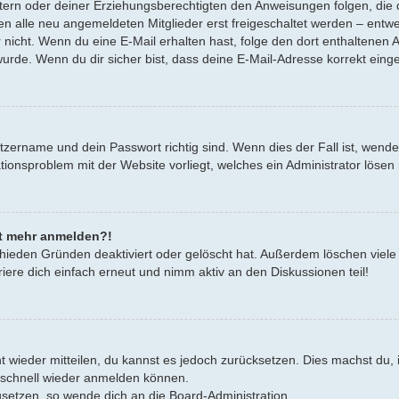
Eltern oder deiner Erziehungsberechtigten den Anweisungen folgen, die d
en alle neu angemeldeten Mitglieder erst freigeschaltet werden – entwe
oder nicht. Wenn du eine E-Mail erhalten hast, folge den dort enthalten
urde. Wenn du dir sicher bist, dass deine E-Mail-Adresse korrekt eing
tzername und dein Passwort richtig sind. Wenn dies der Fall ist, wend
rationsproblem mit der Website vorliegt, welches ein Administrator lösen
cht mehr anmelden?!
hieden Gründen deaktiviert oder gelöscht hat. Außerdem löschen viele 
ere dich einfach erneut und nimm aktiv an den Diskussionen teil!
cht wieder mitteilen, du kannst es jedoch zurücksetzen. Dies machst d
h schnell wieder anmelden können.
zusetzen, so wende dich an die Board-Administration.