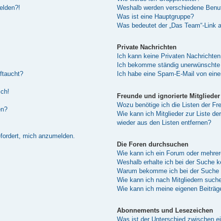
melden?!
Weshalb werden verschiedene Benutz
Was ist eine Hauptgruppe?
Was bedeutet der „Das Team“-Link au
Private Nachrichten
Ich kann keine Privaten Nachrichten
Ich bekomme ständig unerwünschte 
ftaucht?
Ich habe eine Spam-E-Mail von eine
sch!
Freunde und ignorierte Mitglieder
Wozu benötige ich die Listen der Fre
en?
Wie kann ich Mitglieder zur Liste de
wieder aus den Listen entfernen?
efordert, mich anzumelden.
Die Foren durchsuchen
Wie kann ich ein Forum oder mehre
Weshalb erhalte ich bei der Suche 
Warum bekomme ich bei der Suche e
Wie kann ich nach Mitgliedern such
Wie kann ich meine eigenen Beiträ
Abonnements und Lesezeichen
Was ist der Unterschied zwischen 