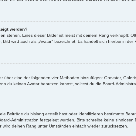
zeigt werden?
n stehen. Eines dieser Bilder ist meist mit deinem Rang verknüpft: Oft
ild wird auch als „Avatar“ bezeichnet. Es handelt sich hierbei in der
atar über eine der folgenden vier Methoden hinzufügen: Gravatar, Gale
 du keinen Avatar benutzen kannst, solltest du die Board-Administrat
le Beiträge du bislang erstellt hast oder identifizieren bestimmte Be
 Board-Administration festgelegt wurden. Bitte schreibe keine sinnlos
or wird deinen Rang unter Umständen einfach wieder zurücksetzen.