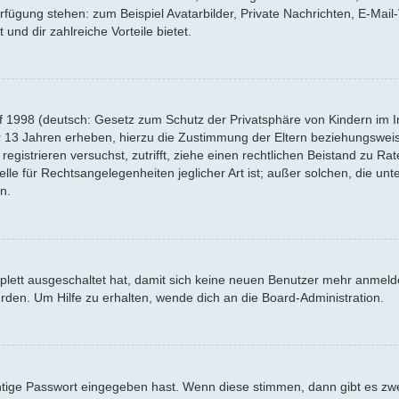
Verfügung stehen: zum Beispiel Avatarbilder, Private Nachrichten, E-Mai
 und dir zahlreiche Vorteile bietet.
f 1998 (deutsch: Gesetz zum Schutz der Privatsphäre von Kindern im Int
r 13 Jahren erheben, hierzu die Zustimmung der Eltern beziehungswei
 registrieren versuchst, zutrifft, ziehe einen rechtlichen Beistand zu R
lle für Rechtsangelegenheiten jeglicher Art ist; außer solchen, die un
n.
mplett ausgeschaltet hat, damit sich keine neuen Benutzer mehr anmel
rden. Um Hilfe zu erhalten, wende dich an die Board-Administration.
htige Passwort eingegeben hast. Wenn diese stimmen, dann gibt es z