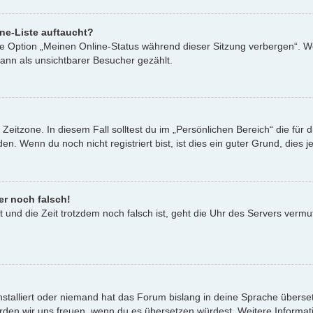
ne-Liste auftaucht?
ine Option „Meinen Online-Status während dieser Sitzung verbergen“. W
ann als unsichtbarer Besucher gezählt.
Zeitzone. In diesem Fall solltest du im „Persönlichen Bereich“ die für d
. Wenn du noch nicht registriert bist, ist dies ein guter Grund, dies je
er noch falsch!
st und die Zeit trotzdem noch falsch ist, geht die Uhr des Servers vermu
nstalliert oder niemand hat das Forum bislang in deine Sprache überset
t, würden wir uns freuen, wenn du es übersetzen würdest. Weitere Infor