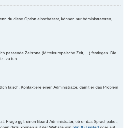
enn du diese Option einschaltest, können nur Administratoren,
ich passende Zeitzone (Mitteleuropäische Zeit, ...) festlegen. Die
tzt zu tun.
tlich falsch. Kontaktiere einen Administrator, damit er das Problem
zt. Frage ggf. einen Board-Administrator, ob er das Sprachpaket,
mationen dazu können auf der Website von
phpBB Limited
oder auf