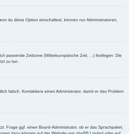
enn du diese Option einschaltest, können nur Administratoren,
ich passende Zeitzone (Mitteleuropäische Zeit, ...) festlegen. Die
tzt zu tun.
tlich falsch. Kontaktiere einen Administrator, damit er das Problem
zt. Frage ggf. einen Board-Administrator, ob er das Sprachpaket,
mationen dazu können auf der Website von
phpBB Limited
oder auf