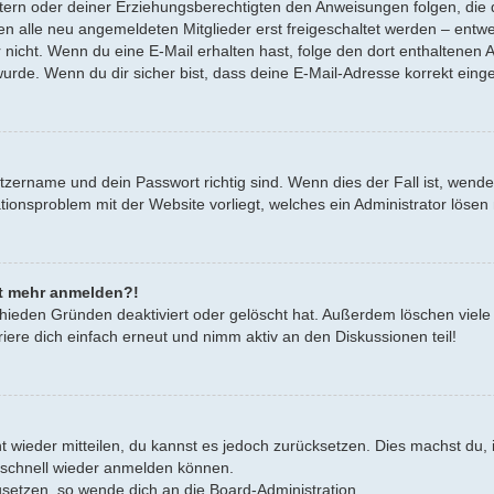
Eltern oder deiner Erziehungsberechtigten den Anweisungen folgen, die d
en alle neu angemeldeten Mitglieder erst freigeschaltet werden – entwe
oder nicht. Wenn du eine E-Mail erhalten hast, folge den dort enthalten
urde. Wenn du dir sicher bist, dass deine E-Mail-Adresse korrekt eing
tzername und dein Passwort richtig sind. Wenn dies der Fall ist, wend
rationsproblem mit der Website vorliegt, welches ein Administrator lösen
cht mehr anmelden?!
hieden Gründen deaktiviert oder gelöscht hat. Außerdem löschen viele 
ere dich einfach erneut und nimm aktiv an den Diskussionen teil!
cht wieder mitteilen, du kannst es jedoch zurücksetzen. Dies machst d
h schnell wieder anmelden können.
zusetzen, so wende dich an die Board-Administration.