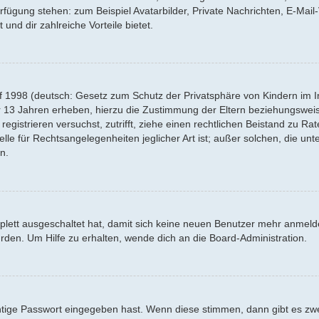
Verfügung stehen: zum Beispiel Avatarbilder, Private Nachrichten, E-Mai
 und dir zahlreiche Vorteile bietet.
f 1998 (deutsch: Gesetz zum Schutz der Privatsphäre von Kindern im Int
r 13 Jahren erheben, hierzu die Zustimmung der Eltern beziehungswei
 registrieren versuchst, zutrifft, ziehe einen rechtlichen Beistand zu R
lle für Rechtsangelegenheiten jeglicher Art ist; außer solchen, die un
n.
mplett ausgeschaltet hat, damit sich keine neuen Benutzer mehr anmel
rden. Um Hilfe zu erhalten, wende dich an die Board-Administration.
htige Passwort eingegeben hast. Wenn diese stimmen, dann gibt es z