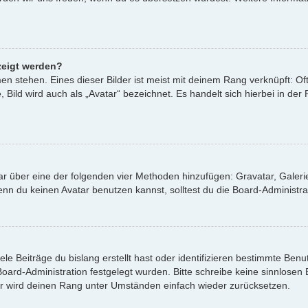
zeigt werden?
n stehen. Eines dieser Bilder ist meist mit deinem Rang verknüpft: Oft
ild wird auch als „Avatar“ bezeichnet. Es handelt sich hierbei in der
atar über eine der folgenden vier Methoden hinzufügen: Gravatar, Gale
 du keinen Avatar benutzen kannst, solltest du die Board-Administrat
le Beiträge du bislang erstellt hast oder identifizieren bestimmte Be
 Board-Administration festgelegt wurden. Bitte schreibe keine sinnlos
or wird deinen Rang unter Umständen einfach wieder zurücksetzen.