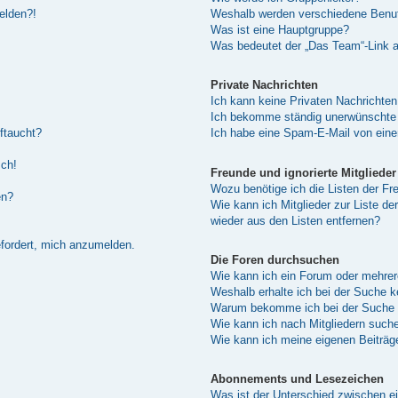
melden?!
Weshalb werden verschiedene Benutz
Was ist eine Hauptgruppe?
Was bedeutet der „Das Team“-Link au
Private Nachrichten
Ich kann keine Privaten Nachrichten
Ich bekomme ständig unerwünschte 
ftaucht?
Ich habe eine Spam-E-Mail von eine
sch!
Freunde und ignorierte Mitglieder
Wozu benötige ich die Listen der Fre
en?
Wie kann ich Mitglieder zur Liste de
wieder aus den Listen entfernen?
efordert, mich anzumelden.
Die Foren durchsuchen
Wie kann ich ein Forum oder mehre
Weshalb erhalte ich bei der Suche 
Warum bekomme ich bei der Suche e
Wie kann ich nach Mitgliedern such
Wie kann ich meine eigenen Beiträ
Abonnements und Lesezeichen
Was ist der Unterschied zwischen 