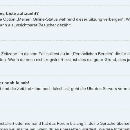
ne-Liste auftaucht?
ine Option „Meinen Online-Status während dieser Sitzung verbergen“. W
ann als unsichtbarer Besucher gezählt.
Zeitzone. In diesem Fall solltest du im „Persönlichen Bereich“ die für d
. Wenn du noch nicht registriert bist, ist dies ein guter Grund, dies je
er noch falsch!
st und die Zeit trotzdem noch falsch ist, geht die Uhr des Servers vermu
nstalliert oder niemand hat das Forum bislang in deine Sprache überset
t, würden wir uns freuen, wenn du es übersetzen würdest. Weitere Infor