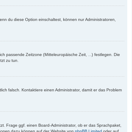
enn du diese Option einschaltest, können nur Administratoren,
ich passende Zeitzone (Mitteleuropäische Zeit, ...) festlegen. Die
tzt zu tun.
tlich falsch. Kontaktiere einen Administrator, damit er das Problem
zt. Frage ggf. einen Board-Administrator, ob er das Sprachpaket,
mationen dazu können auf der Website von
phpBB Limited
oder auf