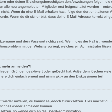
Eltern oder deiner Erziehungsberechtigten den Anweisungen folgen, die d
en alle neu angemeldeten Mitglieder erst freigeschaltet werden – entwe
oder nicht. Wenn du eine E-Mail erhalten hast, folge den dort enthalten
urde. Wenn du dir sicher bist, dass deine E-Mail-Adresse korrekt eing
tzername und dein Passwort richtig sind. Wenn dies der Fall ist, wend
rationsproblem mit der Website vorliegt, welches ein Administrator lösen
cht mehr anmelden?!
hieden Gründen deaktiviert oder gelöscht hat. Außerdem löschen viele 
ere dich einfach erneut und nimm aktiv an den Diskussionen teil!
cht wieder mitteilen, du kannst es jedoch zurücksetzen. Dies machst d
h schnell wieder anmelden können.
zusetzen, so wende dich an die Board-Administration.