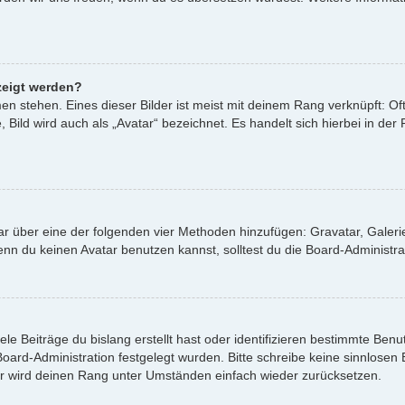
zeigt werden?
n stehen. Eines dieser Bilder ist meist mit deinem Rang verknüpft: Oft
ild wird auch als „Avatar“ bezeichnet. Es handelt sich hierbei in der
atar über eine der folgenden vier Methoden hinzufügen: Gravatar, Gale
 du keinen Avatar benutzen kannst, solltest du die Board-Administrat
le Beiträge du bislang erstellt hast oder identifizieren bestimmte Be
 Board-Administration festgelegt wurden. Bitte schreibe keine sinnlos
or wird deinen Rang unter Umständen einfach wieder zurücksetzen.