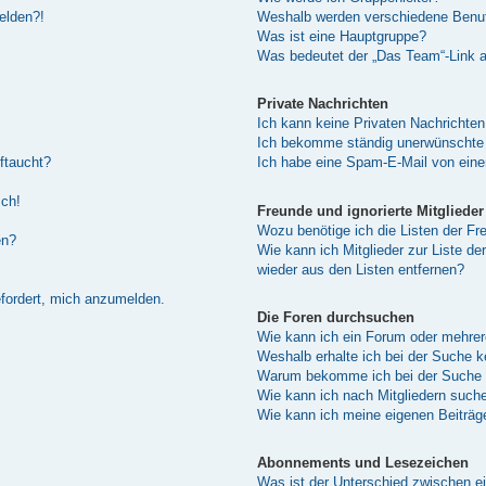
melden?!
Weshalb werden verschiedene Benutz
Was ist eine Hauptgruppe?
Was bedeutet der „Das Team“-Link au
Private Nachrichten
Ich kann keine Privaten Nachrichten
Ich bekomme ständig unerwünschte 
ftaucht?
Ich habe eine Spam-E-Mail von eine
sch!
Freunde und ignorierte Mitglieder
Wozu benötige ich die Listen der Fre
en?
Wie kann ich Mitglieder zur Liste de
wieder aus den Listen entfernen?
efordert, mich anzumelden.
Die Foren durchsuchen
Wie kann ich ein Forum oder mehre
Weshalb erhalte ich bei der Suche 
Warum bekomme ich bei der Suche e
Wie kann ich nach Mitgliedern such
Wie kann ich meine eigenen Beiträ
Abonnements und Lesezeichen
Was ist der Unterschied zwischen 