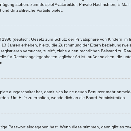
Verfügung stehen: zum Beispiel Avatarbilder, Private Nachrichten, E-Mai
 und dir zahlreiche Vorteile bietet.
f 1998 (deutsch: Gesetz zum Schutz der Privatsphäre von Kindern im Int
r 13 Jahren erheben, hierzu die Zustimmung der Eltern beziehungswei
 registrieren versuchst, zutrifft, ziehe einen rechtlichen Beistand zu R
lle für Rechtsangelegenheiten jeglicher Art ist; außer solchen, die un
n.
mplett ausgeschaltet hat, damit sich keine neuen Benutzer mehr anmel
rden. Um Hilfe zu erhalten, wende dich an die Board-Administration.
htige Passwort eingegeben hast. Wenn diese stimmen, dann gibt es z