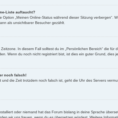
ne-Liste auftaucht?
ine Option „Meinen Online-Status während dieser Sitzung verbergen“. W
ann als unsichtbarer Besucher gezählt.
Zeitzone. In diesem Fall solltest du im „Persönlichen Bereich“ die für d
. Wenn du noch nicht registriert bist, ist dies ein guter Grund, dies je
er noch falsch!
st und die Zeit trotzdem noch falsch ist, geht die Uhr des Servers vermu
nstalliert oder niemand hat das Forum bislang in deine Sprache überset
t, würden wir uns freuen, wenn du es übersetzen würdest. Weitere Infor