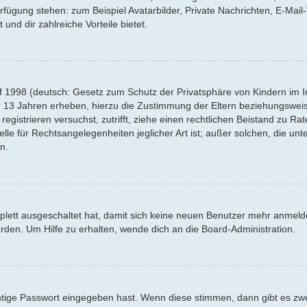
Verfügung stehen: zum Beispiel Avatarbilder, Private Nachrichten, E-Mai
 und dir zahlreiche Vorteile bietet.
f 1998 (deutsch: Gesetz zum Schutz der Privatsphäre von Kindern im Int
r 13 Jahren erheben, hierzu die Zustimmung der Eltern beziehungswei
 registrieren versuchst, zutrifft, ziehe einen rechtlichen Beistand zu R
lle für Rechtsangelegenheiten jeglicher Art ist; außer solchen, die un
n.
mplett ausgeschaltet hat, damit sich keine neuen Benutzer mehr anmel
rden. Um Hilfe zu erhalten, wende dich an die Board-Administration.
htige Passwort eingegeben hast. Wenn diese stimmen, dann gibt es z