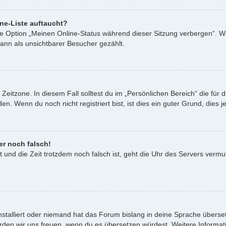
ne-Liste auftaucht?
ine Option „Meinen Online-Status während dieser Sitzung verbergen“. W
ann als unsichtbarer Besucher gezählt.
Zeitzone. In diesem Fall solltest du im „Persönlichen Bereich“ die für d
. Wenn du noch nicht registriert bist, ist dies ein guter Grund, dies je
er noch falsch!
st und die Zeit trotzdem noch falsch ist, geht die Uhr des Servers vermu
nstalliert oder niemand hat das Forum bislang in deine Sprache überset
t, würden wir uns freuen, wenn du es übersetzen würdest. Weitere Infor