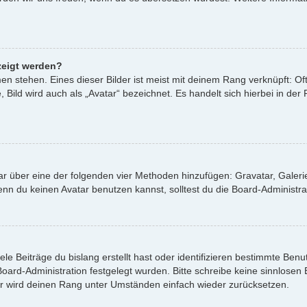
zeigt werden?
n stehen. Eines dieser Bilder ist meist mit deinem Rang verknüpft: Oft
ild wird auch als „Avatar“ bezeichnet. Es handelt sich hierbei in der
atar über eine der folgenden vier Methoden hinzufügen: Gravatar, Gale
 du keinen Avatar benutzen kannst, solltest du die Board-Administrat
le Beiträge du bislang erstellt hast oder identifizieren bestimmte Be
 Board-Administration festgelegt wurden. Bitte schreibe keine sinnlos
or wird deinen Rang unter Umständen einfach wieder zurücksetzen.