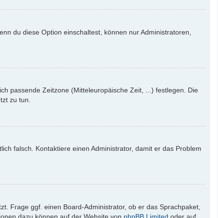
enn du diese Option einschaltest, können nur Administratoren,
ich passende Zeitzone (Mitteleuropäische Zeit, ...) festlegen. Die
tzt zu tun.
tlich falsch. Kontaktiere einen Administrator, damit er das Problem
zt. Frage ggf. einen Board-Administrator, ob er das Sprachpaket,
mationen dazu können auf der Website von
phpBB Limited
oder auf