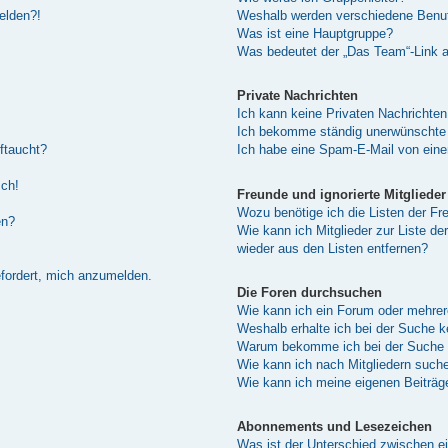
melden?!
Weshalb werden verschiedene Benutz
Was ist eine Hauptgruppe?
Was bedeutet der „Das Team“-Link au
Private Nachrichten
Ich kann keine Privaten Nachrichten
Ich bekomme ständig unerwünschte 
ftaucht?
Ich habe eine Spam-E-Mail von eine
sch!
Freunde und ignorierte Mitglieder
Wozu benötige ich die Listen der Fre
en?
Wie kann ich Mitglieder zur Liste de
wieder aus den Listen entfernen?
efordert, mich anzumelden.
Die Foren durchsuchen
Wie kann ich ein Forum oder mehre
Weshalb erhalte ich bei der Suche 
Warum bekomme ich bei der Suche e
Wie kann ich nach Mitgliedern such
Wie kann ich meine eigenen Beiträ
Abonnements und Lesezeichen
Was ist der Unterschied zwischen 