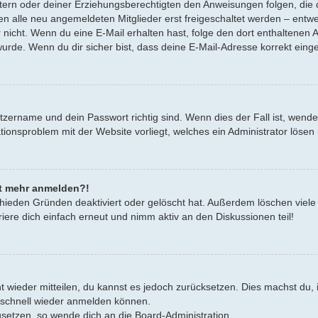
Eltern oder deiner Erziehungsberechtigten den Anweisungen folgen, die d
en alle neu angemeldeten Mitglieder erst freigeschaltet werden – entwe
oder nicht. Wenn du eine E-Mail erhalten hast, folge den dort enthalten
urde. Wenn du dir sicher bist, dass deine E-Mail-Adresse korrekt eing
tzername und dein Passwort richtig sind. Wenn dies der Fall ist, wend
rationsproblem mit der Website vorliegt, welches ein Administrator lösen
cht mehr anmelden?!
hieden Gründen deaktiviert oder gelöscht hat. Außerdem löschen viele 
ere dich einfach erneut und nimm aktiv an den Diskussionen teil!
cht wieder mitteilen, du kannst es jedoch zurücksetzen. Dies machst d
h schnell wieder anmelden können.
zusetzen, so wende dich an die Board-Administration.