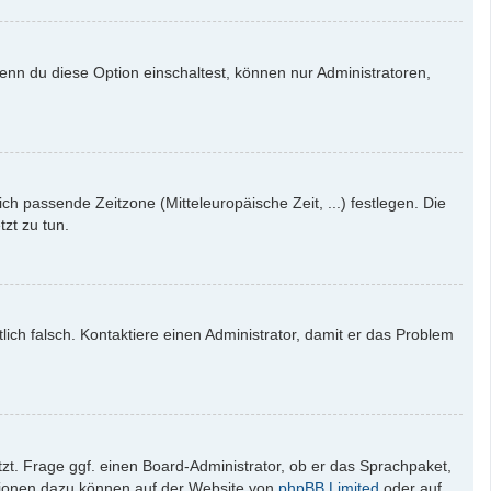
enn du diese Option einschaltest, können nur Administratoren,
ich passende Zeitzone (Mitteleuropäische Zeit, ...) festlegen. Die
tzt zu tun.
tlich falsch. Kontaktiere einen Administrator, damit er das Problem
zt. Frage ggf. einen Board-Administrator, ob er das Sprachpaket,
mationen dazu können auf der Website von
phpBB Limited
oder auf