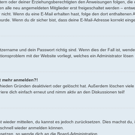
Eltern oder deiner Erziehungsberechtigten den Anweisungen folgen, die d
en alle neu angemeldeten Mitglieder erst freigeschaltet werden – entwe
oder nicht. Wenn du eine E-Mail erhalten hast, folge den dort enthalten
urde. Wenn du dir sicher bist, dass deine E-Mail-Adresse korrekt eing
tzername und dein Passwort richtig sind. Wenn dies der Fall ist, wend
rationsproblem mit der Website vorliegt, welches ein Administrator lösen
cht mehr anmelden?!
hieden Gründen deaktiviert oder gelöscht hat. Außerdem löschen viele 
ere dich einfach erneut und nimm aktiv an den Diskussionen teil!
cht wieder mitteilen, du kannst es jedoch zurücksetzen. Dies machst d
h schnell wieder anmelden können.
zusetzen, so wende dich an die Board-Administration.