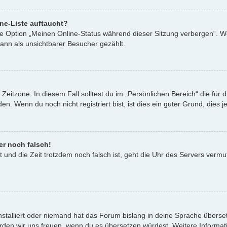
ne-Liste auftaucht?
ine Option „Meinen Online-Status während dieser Sitzung verbergen“. W
ann als unsichtbarer Besucher gezählt.
Zeitzone. In diesem Fall solltest du im „Persönlichen Bereich“ die für d
. Wenn du noch nicht registriert bist, ist dies ein guter Grund, dies je
er noch falsch!
st und die Zeit trotzdem noch falsch ist, geht die Uhr des Servers vermu
nstalliert oder niemand hat das Forum bislang in deine Sprache überset
t, würden wir uns freuen, wenn du es übersetzen würdest. Weitere Infor