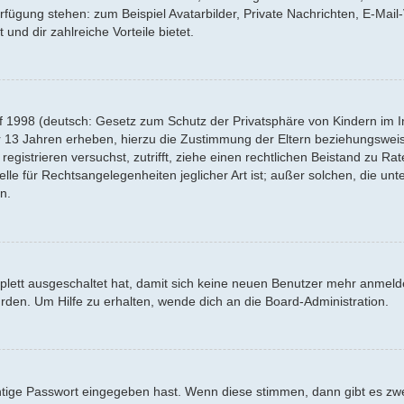
Verfügung stehen: zum Beispiel Avatarbilder, Private Nachrichten, E-Mai
 und dir zahlreiche Vorteile bietet.
f 1998 (deutsch: Gesetz zum Schutz der Privatsphäre von Kindern im Int
r 13 Jahren erheben, hierzu die Zustimmung der Eltern beziehungswei
 registrieren versuchst, zutrifft, ziehe einen rechtlichen Beistand zu R
lle für Rechtsangelegenheiten jeglicher Art ist; außer solchen, die un
n.
mplett ausgeschaltet hat, damit sich keine neuen Benutzer mehr anmel
rden. Um Hilfe zu erhalten, wende dich an die Board-Administration.
htige Passwort eingegeben hast. Wenn diese stimmen, dann gibt es z