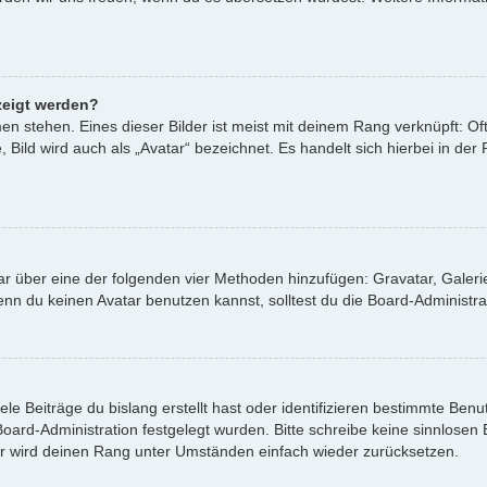
zeigt werden?
n stehen. Eines dieser Bilder ist meist mit deinem Rang verknüpft: Oft
ild wird auch als „Avatar“ bezeichnet. Es handelt sich hierbei in der
atar über eine der folgenden vier Methoden hinzufügen: Gravatar, Gale
 du keinen Avatar benutzen kannst, solltest du die Board-Administrat
le Beiträge du bislang erstellt hast oder identifizieren bestimmte Be
 Board-Administration festgelegt wurden. Bitte schreibe keine sinnlos
or wird deinen Rang unter Umständen einfach wieder zurücksetzen.