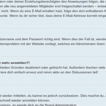
Eltern oder deiner Erziehungsberechtigten den Anweisungen folgen, die d
en alle neu angemeldeten Mitglieder erst freigeschaltet werden – entwe
oder nicht. Wenn du eine E-Mail erhalten hast, folge den dort enthalten
urde. Wenn du dir sicher bist, dass deine E-Mail-Adresse korrekt eing
tzername und dein Passwort richtig sind. Wenn dies der Fall ist, wend
rationsproblem mit der Website vorliegt, welches ein Administrator lösen
cht mehr anmelden?!
hieden Gründen deaktiviert oder gelöscht hat. Außerdem löschen viele 
ere dich einfach erneut und nimm aktiv an den Diskussionen teil!
cht wieder mitteilen, du kannst es jedoch zurücksetzen. Dies machst d
h schnell wieder anmelden können.
zusetzen, so wende dich an die Board-Administration.