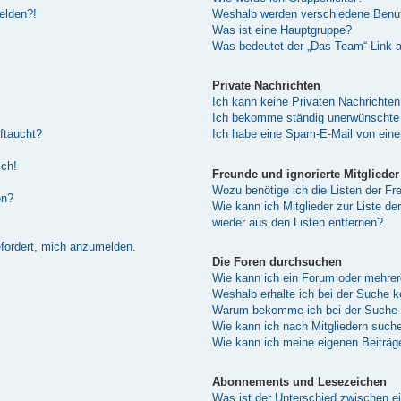
melden?!
Weshalb werden verschiedene Benutz
Was ist eine Hauptgruppe?
Was bedeutet der „Das Team“-Link au
Private Nachrichten
Ich kann keine Privaten Nachrichten
Ich bekomme ständig unerwünschte 
ftaucht?
Ich habe eine Spam-E-Mail von eine
sch!
Freunde und ignorierte Mitglieder
Wozu benötige ich die Listen der Fre
en?
Wie kann ich Mitglieder zur Liste de
wieder aus den Listen entfernen?
efordert, mich anzumelden.
Die Foren durchsuchen
Wie kann ich ein Forum oder mehre
Weshalb erhalte ich bei der Suche 
Warum bekomme ich bei der Suche e
Wie kann ich nach Mitgliedern such
Wie kann ich meine eigenen Beiträ
Abonnements und Lesezeichen
Was ist der Unterschied zwischen 