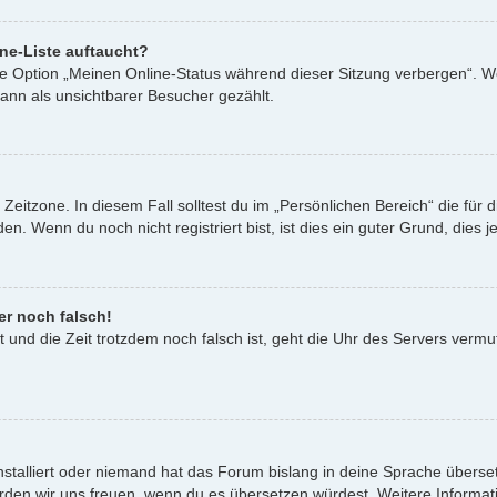
ne-Liste auftaucht?
ine Option „Meinen Online-Status während dieser Sitzung verbergen“. W
ann als unsichtbarer Besucher gezählt.
Zeitzone. In diesem Fall solltest du im „Persönlichen Bereich“ die für d
. Wenn du noch nicht registriert bist, ist dies ein guter Grund, dies je
er noch falsch!
st und die Zeit trotzdem noch falsch ist, geht die Uhr des Servers vermu
nstalliert oder niemand hat das Forum bislang in deine Sprache überset
t, würden wir uns freuen, wenn du es übersetzen würdest. Weitere Infor