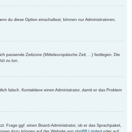
enn du diese Option einschaltest, können nur Administratoren,
ich passende Zeitzone (Mitteleuropäische Zeit, ...) festlegen. Die
tzt zu tun.
tlich falsch. Kontaktiere einen Administrator, damit er das Problem
zt. Frage ggf. einen Board-Administrator, ob er das Sprachpaket,
mationen dazu können auf der Website von
phpBB Limited
oder auf