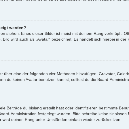
zeigt werden?
n stehen. Eines dieser Bilder ist meist mit deinem Rang verknüpft: Oft
ild wird auch als „Avatar“ bezeichnet. Es handelt sich hierbei in der
atar über eine der folgenden vier Methoden hinzufügen: Gravatar, Gale
 du keinen Avatar benutzen kannst, solltest du die Board-Administrat
le Beiträge du bislang erstellt hast oder identifizieren bestimmte Be
 Board-Administration festgelegt wurden. Bitte schreibe keine sinnlos
or wird deinen Rang unter Umständen einfach wieder zurücksetzen.