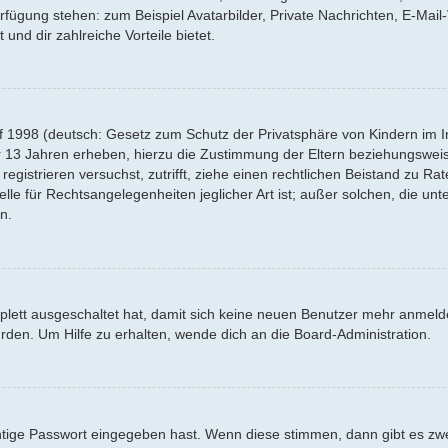
Verfügung stehen: zum Beispiel Avatarbilder, Private Nachrichten, E-Mai
 und dir zahlreiche Vorteile bietet.
f 1998 (deutsch: Gesetz zum Schutz der Privatsphäre von Kindern im Int
r 13 Jahren erheben, hierzu die Zustimmung der Eltern beziehungswei
 registrieren versuchst, zutrifft, ziehe einen rechtlichen Beistand zu R
lle für Rechtsangelegenheiten jeglicher Art ist; außer solchen, die un
n.
mplett ausgeschaltet hat, damit sich keine neuen Benutzer mehr anmel
rden. Um Hilfe zu erhalten, wende dich an die Board-Administration.
htige Passwort eingegeben hast. Wenn diese stimmen, dann gibt es z