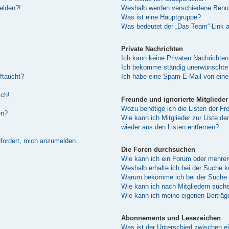
melden?!
Weshalb werden verschiedene Benutz
Was ist eine Hauptgruppe?
Was bedeutet der „Das Team“-Link au
Private Nachrichten
Ich kann keine Privaten Nachrichten
Ich bekomme ständig unerwünschte 
ftaucht?
Ich habe eine Spam-E-Mail von eine
sch!
Freunde und ignorierte Mitglieder
Wozu benötige ich die Listen der Fre
en?
Wie kann ich Mitglieder zur Liste de
wieder aus den Listen entfernen?
efordert, mich anzumelden.
Die Foren durchsuchen
Wie kann ich ein Forum oder mehre
Weshalb erhalte ich bei der Suche 
Warum bekomme ich bei der Suche e
Wie kann ich nach Mitgliedern such
Wie kann ich meine eigenen Beiträ
Abonnements und Lesezeichen
Was ist der Unterschied zwischen 