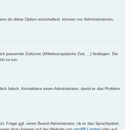
enn du diese Option einschaltest, können nur Administratoren,
ich passende Zeitzone (Mitteleuropäische Zeit, ...) festlegen. Die
tzt zu tun.
tlich falsch. Kontaktiere einen Administrator, damit er das Problem
zt. Frage ggf. einen Board-Administrator, ob er das Sprachpaket,
mationen dazu können auf der Website von
phpBB Limited
oder auf