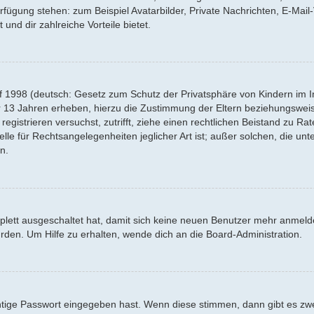
Verfügung stehen: zum Beispiel Avatarbilder, Private Nachrichten, E-Mai
 und dir zahlreiche Vorteile bietet.
f 1998 (deutsch: Gesetz zum Schutz der Privatsphäre von Kindern im Int
r 13 Jahren erheben, hierzu die Zustimmung der Eltern beziehungswei
 registrieren versuchst, zutrifft, ziehe einen rechtlichen Beistand zu R
lle für Rechtsangelegenheiten jeglicher Art ist; außer solchen, die un
n.
mplett ausgeschaltet hat, damit sich keine neuen Benutzer mehr anmel
rden. Um Hilfe zu erhalten, wende dich an die Board-Administration.
htige Passwort eingegeben hast. Wenn diese stimmen, dann gibt es z