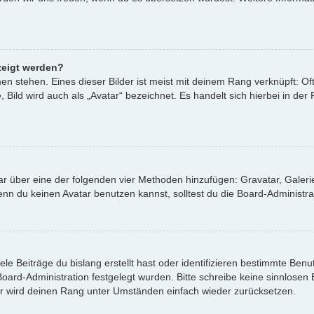
zeigt werden?
n stehen. Eines dieser Bilder ist meist mit deinem Rang verknüpft: Oft
ild wird auch als „Avatar“ bezeichnet. Es handelt sich hierbei in der
atar über eine der folgenden vier Methoden hinzufügen: Gravatar, Gale
 du keinen Avatar benutzen kannst, solltest du die Board-Administrat
le Beiträge du bislang erstellt hast oder identifizieren bestimmte Be
 Board-Administration festgelegt wurden. Bitte schreibe keine sinnlos
or wird deinen Rang unter Umständen einfach wieder zurücksetzen.