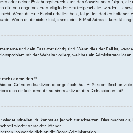
Eltern oder deiner Erziehungsberechtigten den Anweisungen folgen, die d
en alle neu angemeldeten Mitglieder erst freigeschaltet werden – entwe
oder nicht. Wenn du eine E-Mail erhalten hast, folge den dort enthalten
urde. Wenn du dir sicher bist, dass deine E-Mail-Adresse korrekt eing
tzername und dein Passwort richtig sind. Wenn dies der Fall ist, wend
rationsproblem mit der Website vorliegt, welches ein Administrator lösen
cht mehr anmelden?!
hieden Gründen deaktiviert oder gelöscht hat. Außerdem löschen viele 
ere dich einfach erneut und nimm aktiv an den Diskussionen teil!
cht wieder mitteilen, du kannst es jedoch zurücksetzen. Dies machst d
h schnell wieder anmelden können.
zusetzen, so wende dich an die Board-Administration.