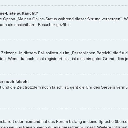
ne-Liste auftaucht?
ine Option „Meinen Online-Status während dieser Sitzung verbergen“. W
ann als unsichtbarer Besucher gezählt.
Zeitzone. In diesem Fall solltest du im „Persönlichen Bereich“ die für d
. Wenn du noch nicht registriert bist, ist dies ein guter Grund, dies je
er noch falsch!
st und die Zeit trotzdem noch falsch ist, geht die Uhr des Servers vermu
nstalliert oder niemand hat das Forum bislang in deine Sprache überset
t, würden wir uns freuen, wenn du es übersetzen würdest. Weitere Infor