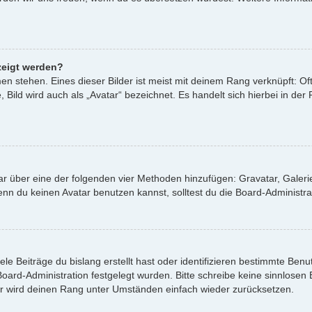
zeigt werden?
n stehen. Eines dieser Bilder ist meist mit deinem Rang verknüpft: Oft
ild wird auch als „Avatar“ bezeichnet. Es handelt sich hierbei in der
atar über eine der folgenden vier Methoden hinzufügen: Gravatar, Gale
 du keinen Avatar benutzen kannst, solltest du die Board-Administrat
le Beiträge du bislang erstellt hast oder identifizieren bestimmte Be
 Board-Administration festgelegt wurden. Bitte schreibe keine sinnlos
or wird deinen Rang unter Umständen einfach wieder zurücksetzen.