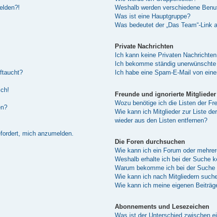
melden?!
Weshalb werden verschiedene Benutz
Was ist eine Hauptgruppe?
Was bedeutet der „Das Team“-Link au
Private Nachrichten
Ich kann keine Privaten Nachrichten
Ich bekomme ständig unerwünschte 
ftaucht?
Ich habe eine Spam-E-Mail von eine
sch!
Freunde und ignorierte Mitglieder
Wozu benötige ich die Listen der Fre
en?
Wie kann ich Mitglieder zur Liste de
wieder aus den Listen entfernen?
efordert, mich anzumelden.
Die Foren durchsuchen
Wie kann ich ein Forum oder mehre
Weshalb erhalte ich bei der Suche 
Warum bekomme ich bei der Suche e
Wie kann ich nach Mitgliedern such
Wie kann ich meine eigenen Beiträ
Abonnements und Lesezeichen
Was ist der Unterschied zwischen 