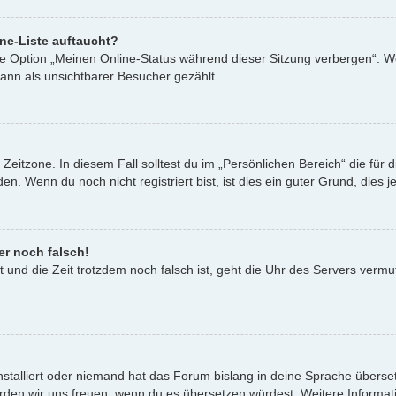
ne-Liste auftaucht?
ine Option „Meinen Online-Status während dieser Sitzung verbergen“. W
ann als unsichtbarer Besucher gezählt.
Zeitzone. In diesem Fall solltest du im „Persönlichen Bereich“ die für d
. Wenn du noch nicht registriert bist, ist dies ein guter Grund, dies je
er noch falsch!
st und die Zeit trotzdem noch falsch ist, geht die Uhr des Servers vermu
nstalliert oder niemand hat das Forum bislang in deine Sprache überset
t, würden wir uns freuen, wenn du es übersetzen würdest. Weitere Infor