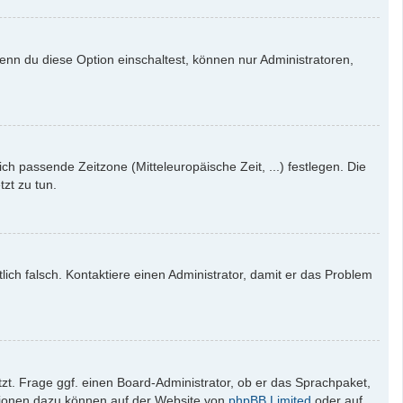
enn du diese Option einschaltest, können nur Administratoren,
ich passende Zeitzone (Mitteleuropäische Zeit, ...) festlegen. Die
tzt zu tun.
tlich falsch. Kontaktiere einen Administrator, damit er das Problem
zt. Frage ggf. einen Board-Administrator, ob er das Sprachpaket,
mationen dazu können auf der Website von
phpBB Limited
oder auf