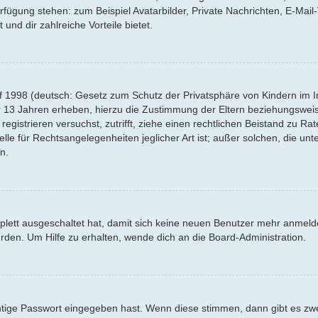
Verfügung stehen: zum Beispiel Avatarbilder, Private Nachrichten, E-Mai
 und dir zahlreiche Vorteile bietet.
f 1998 (deutsch: Gesetz zum Schutz der Privatsphäre von Kindern im Int
r 13 Jahren erheben, hierzu die Zustimmung der Eltern beziehungswei
 registrieren versuchst, zutrifft, ziehe einen rechtlichen Beistand zu R
lle für Rechtsangelegenheiten jeglicher Art ist; außer solchen, die un
n.
mplett ausgeschaltet hat, damit sich keine neuen Benutzer mehr anmel
rden. Um Hilfe zu erhalten, wende dich an die Board-Administration.
htige Passwort eingegeben hast. Wenn diese stimmen, dann gibt es z