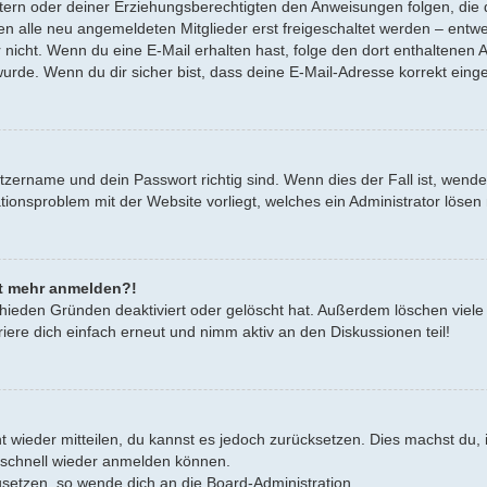
Eltern oder deiner Erziehungsberechtigten den Anweisungen folgen, die d
en alle neu angemeldeten Mitglieder erst freigeschaltet werden – entwe
oder nicht. Wenn du eine E-Mail erhalten hast, folge den dort enthalten
urde. Wenn du dir sicher bist, dass deine E-Mail-Adresse korrekt eing
tzername und dein Passwort richtig sind. Wenn dies der Fall ist, wend
rationsproblem mit der Website vorliegt, welches ein Administrator lösen
cht mehr anmelden?!
hieden Gründen deaktiviert oder gelöscht hat. Außerdem löschen viele 
ere dich einfach erneut und nimm aktiv an den Diskussionen teil!
cht wieder mitteilen, du kannst es jedoch zurücksetzen. Dies machst d
h schnell wieder anmelden können.
zusetzen, so wende dich an die Board-Administration.