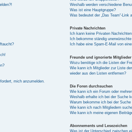
melden?!
Weshalb werden verschiedene Benutz
Was ist eine Hauptgruppe?
Was bedeutet der „Das Team“-Link au
Private Nachrichten
Ich kann keine Privaten Nachrichten
Ich bekomme ständig unerwünschte 
ftaucht?
Ich habe eine Spam-E-Mail von eine
sch!
Freunde und ignorierte Mitglieder
Wozu benötige ich die Listen der Fre
en?
Wie kann ich Mitglieder zur Liste de
wieder aus den Listen entfernen?
efordert, mich anzumelden.
Die Foren durchsuchen
Wie kann ich ein Forum oder mehre
Weshalb erhalte ich bei der Suche 
Warum bekomme ich bei der Suche e
Wie kann ich nach Mitgliedern such
Wie kann ich meine eigenen Beiträ
Abonnements und Lesezeichen
Was ist der Unterschied zwischen 