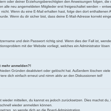
Eltern oder deiner Erziehungsberechtigten den Anweisungen folgen, die d
en alle neu angemeldeten Mitglieder erst freigeschaltet werden – entwe
oder nicht. Wenn du eine E-Mail erhalten hast, folge den dort enthalten
urde. Wenn du dir sicher bist, dass deine E-Mail-Adresse korrekt eing
tzername und dein Passwort richtig sind. Wenn dies der Fall ist, wend
rationsproblem mit der Website vorliegt, welches ein Administrator lösen
cht mehr anmelden?!
hieden Gründen deaktiviert oder gelöscht hat. Außerdem löschen viele 
ere dich einfach erneut und nimm aktiv an den Diskussionen teil!
cht wieder mitteilen, du kannst es jedoch zurücksetzen. Dies machst d
h schnell wieder anmelden können.
zusetzen, so wende dich an die Board-Administration.