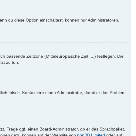
enn du diese Option einschaltest, können nur Administratoren,
ich passende Zeitzone (Mitteleuropäische Zeit, ...) festlegen. Die
tzt zu tun.
tlich falsch. Kontaktiere einen Administrator, damit er das Problem
zt. Frage ggf. einen Board-Administrator, ob er das Sprachpaket,
mationen dazu können auf der Website von
phpBB Limited
oder auf