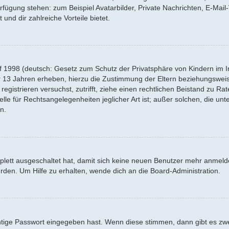
Verfügung stehen: zum Beispiel Avatarbilder, Private Nachrichten, E-Mai
 und dir zahlreiche Vorteile bietet.
f 1998 (deutsch: Gesetz zum Schutz der Privatsphäre von Kindern im Int
r 13 Jahren erheben, hierzu die Zustimmung der Eltern beziehungswei
 registrieren versuchst, zutrifft, ziehe einen rechtlichen Beistand zu R
lle für Rechtsangelegenheiten jeglicher Art ist; außer solchen, die un
n.
mplett ausgeschaltet hat, damit sich keine neuen Benutzer mehr anmel
rden. Um Hilfe zu erhalten, wende dich an die Board-Administration.
htige Passwort eingegeben hast. Wenn diese stimmen, dann gibt es z