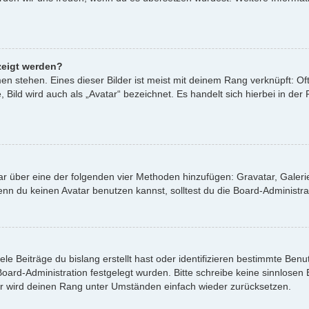
zeigt werden?
n stehen. Eines dieser Bilder ist meist mit deinem Rang verknüpft: Oft
ild wird auch als „Avatar“ bezeichnet. Es handelt sich hierbei in der
atar über eine der folgenden vier Methoden hinzufügen: Gravatar, Gale
 du keinen Avatar benutzen kannst, solltest du die Board-Administrat
le Beiträge du bislang erstellt hast oder identifizieren bestimmte Be
 Board-Administration festgelegt wurden. Bitte schreibe keine sinnlos
or wird deinen Rang unter Umständen einfach wieder zurücksetzen.