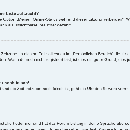
ne-Liste auftaucht?
ine Option „Meinen Online-Status während dieser Sitzung verbergen“. W
ann als unsichtbarer Besucher gezählt.
Zeitzone. In diesem Fall solltest du im „Persönlichen Bereich“ die für d
. Wenn du noch nicht registriert bist, ist dies ein guter Grund, dies je
er noch falsch!
st und die Zeit trotzdem noch falsch ist, geht die Uhr des Servers vermu
nstalliert oder niemand hat das Forum bislang in deine Sprache überset
t, würden wir uns freuen, wenn du es übersetzen würdest. Weitere Infor