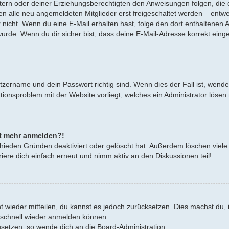
Eltern oder deiner Erziehungsberechtigten den Anweisungen folgen, die d
en alle neu angemeldeten Mitglieder erst freigeschaltet werden – entwe
oder nicht. Wenn du eine E-Mail erhalten hast, folge den dort enthalten
urde. Wenn du dir sicher bist, dass deine E-Mail-Adresse korrekt eing
tzername und dein Passwort richtig sind. Wenn dies der Fall ist, wend
rationsproblem mit der Website vorliegt, welches ein Administrator lösen
cht mehr anmelden?!
hieden Gründen deaktiviert oder gelöscht hat. Außerdem löschen viele 
ere dich einfach erneut und nimm aktiv an den Diskussionen teil!
cht wieder mitteilen, du kannst es jedoch zurücksetzen. Dies machst d
h schnell wieder anmelden können.
zusetzen, so wende dich an die Board-Administration.