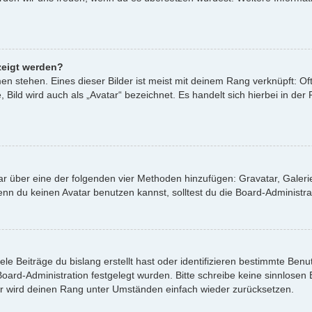
zeigt werden?
n stehen. Eines dieser Bilder ist meist mit deinem Rang verknüpft: Oft
ild wird auch als „Avatar“ bezeichnet. Es handelt sich hierbei in der
atar über eine der folgenden vier Methoden hinzufügen: Gravatar, Gale
 du keinen Avatar benutzen kannst, solltest du die Board-Administrat
le Beiträge du bislang erstellt hast oder identifizieren bestimmte Be
 Board-Administration festgelegt wurden. Bitte schreibe keine sinnlos
or wird deinen Rang unter Umständen einfach wieder zurücksetzen.