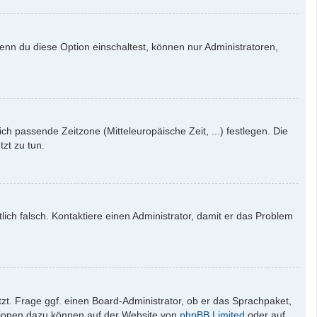
enn du diese Option einschaltest, können nur Administratoren,
ich passende Zeitzone (Mitteleuropäische Zeit, ...) festlegen. Die
tzt zu tun.
tlich falsch. Kontaktiere einen Administrator, damit er das Problem
zt. Frage ggf. einen Board-Administrator, ob er das Sprachpaket,
mationen dazu können auf der Website von
phpBB Limited
oder auf