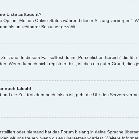
ne-Liste auftaucht?
ine Option „Meinen Online-Status während dieser Sitzung verbergen“. W
ann als unsichtbarer Besucher gezählt.
Zeitzone. In diesem Fall solltest du im „Persönlichen Bereich“ die für d
. Wenn du noch nicht registriert bist, ist dies ein guter Grund, dies je
er noch falsch!
st und die Zeit trotzdem noch falsch ist, geht die Uhr des Servers vermu
nstalliert oder niemand hat das Forum bislang in deine Sprache überset
t, würden wir uns freuen, wenn du es übersetzen würdest. Weitere Infor