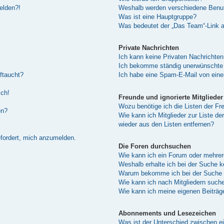
melden?!
Weshalb werden verschiedene Benutz
Was ist eine Hauptgruppe?
Was bedeutet der „Das Team“-Link au
Private Nachrichten
Ich kann keine Privaten Nachrichten
Ich bekomme ständig unerwünschte 
ftaucht?
Ich habe eine Spam-E-Mail von eine
sch!
Freunde und ignorierte Mitglieder
Wozu benötige ich die Listen der Fre
en?
Wie kann ich Mitglieder zur Liste de
wieder aus den Listen entfernen?
efordert, mich anzumelden.
Die Foren durchsuchen
Wie kann ich ein Forum oder mehre
Weshalb erhalte ich bei der Suche 
Warum bekomme ich bei der Suche e
Wie kann ich nach Mitgliedern such
Wie kann ich meine eigenen Beiträ
Abonnements und Lesezeichen
Was ist der Unterschied zwischen 