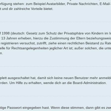
Verfügung stehen: zum Beispiel Avatarbilder, Private Nachrichten, E-Mai
 und dir zahlreiche Vorteile bietet.
f 1998 (deutsch: Gesetz zum Schutz der Privatsphäre von Kindern im Int
r 13 Jahren erheben, hierzu die Zustimmung der Eltern beziehungswei
 registrieren versuchst, zutrifft, ziehe einen rechtlichen Beistand zu R
lle für Rechtsangelegenheiten jeglicher Art ist; außer solchen, die un
n.
mplett ausgeschaltet hat, damit sich keine neuen Benutzer mehr anmel
rden. Um Hilfe zu erhalten, wende dich an die Board-Administration.
htige Passwort eingegeben hast. Wenn diese stimmen, dann gibt es z